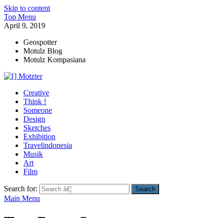
Skip to content
Top Menu
April 9, 2019
Geospotter
Motulz Blog
Motulz Kompasiana
[] Motzter
Cerita Ide Kreatif
Creative
Think !
Someone
Design
Sketches
Exhibition
Travelindonesia
Musik
Art
Film
Search for:
Main Menu