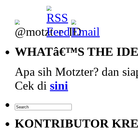
WHATâ€™S THE ID
Apa sih Motzter? dan siap
Cek di
sini
KONTRIBUTOR KRE