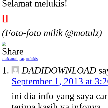
Selamat melukis!
[]
(Foto-foto milik @motulz)
anak-anak
,
cat
,
melukis
DADIDOWNLOAD
sa
September 1, 2013 at 3:
ini dia info yang saya cari
terima kasih ya infonya