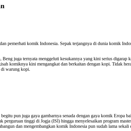
an
 pemerhati komik Indonesia. Sepak terjangnya di dunia komik Indones
, Beng juga ternyata menggeluti kesukannya yang kini serius digarap 
isah komiknya kini mengangkat dan berkaitan dengan kopi. Tidak her
di warung kopi.
a begitu pun juga gaya gambarnya senada dengan gaya komik Eropa b
k perguruan tinggi di Jogja (ISI) hingga menyelesaikan program mast
bangun dan mengembangkan komik Indonesia pun sudah lama sekali dija