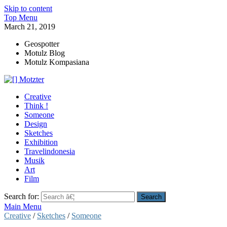
Skip to content
Top Menu
March 21, 2019
Geospotter
Motulz Blog
Motulz Kompasiana
[] Motzter
Cerita Ide Kreatif
Creative
Think !
Someone
Design
Sketches
Exhibition
Travelindonesia
Musik
Art
Film
Search for:
Main Menu
Creative
/
Sketches
/
Someone