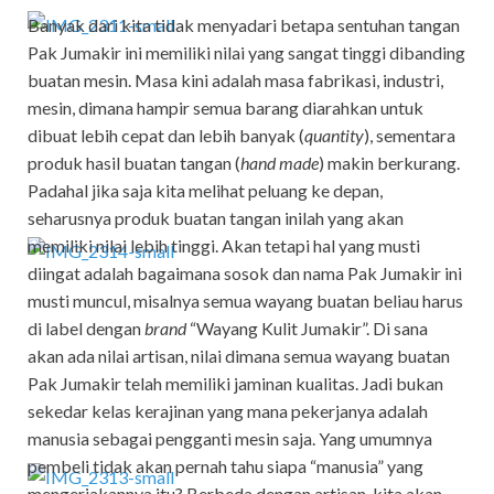
Banyak dari kita tidak menyadari betapa sentuhan tangan
Pak Jumakir ini memiliki nilai yang sangat tinggi dibanding
buatan mesin. Masa kini adalah masa fabrikasi, industri,
mesin, dimana hampir semua barang diarahkan untuk
dibuat lebih cepat dan lebih banyak (
quantity
), sementara
produk hasil buatan tangan (
hand made
) makin berkurang.
Padahal jika saja kita melihat peluang ke depan,
seharusnya produk buatan tangan inilah yang akan
memiliki nilai lebih tinggi. Akan tetapi hal yang musti
diingat adalah bagaimana sosok dan nama Pak Jumakir ini
musti muncul, misalnya semua wayang buatan beliau harus
di label dengan
brand
“Wayang Kulit Jumakir”. Di sana
akan ada nilai artisan, nilai dimana semua wayang buatan
Pak Jumakir telah memiliki jaminan kualitas. Jadi bukan
sekedar kelas kerajinan yang mana pekerjanya adalah
manusia sebagai pengganti mesin saja. Yang umumnya
pembeli tidak akan pernah tahu siapa “manusia” yang
mengerjakannya itu? Berbeda dengan artisan, kita akan