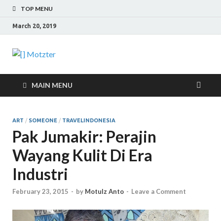
TOP MENU
March 20, 2019
[] Motzter
Cerita Ide Kreatif
MAIN MENU
ART
/
SOMEONE
/
TRAVELINDONESIA
Pak Jumakir: Perajin
Wayang Kulit Di Era
Industri
February 23, 2015
-
by
Motulz Anto
-
Leave a Comment