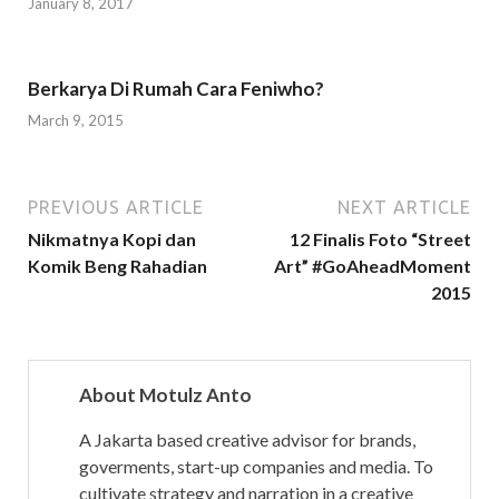
January 8, 2017
Berkarya Di Rumah Cara Feniwho?
March 9, 2015
PREVIOUS ARTICLE
NEXT ARTICLE
Nikmatnya Kopi dan
12 Finalis Foto “Street
Komik Beng Rahadian
Art” #GoAheadMoment
2015
About Motulz Anto
A Jakarta based creative advisor for brands,
goverments, start-up companies and media. To
cultivate strategy and narration in a creative