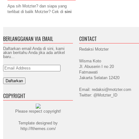
Apa sih Motzter? dan siapa yang
terlibat di balik Motzter? Cek di
sini
BERLANGGANAN VIA EMAIL
CONTACT
Daftarkan email Anda di sini, kami
Redaksi Motzter
akan beritahu Anda jika ada artikel
baru...
Wisma Koto
Jl. Abuserin I no 20
Email
Address
Fatmawati
Jakarta Selatan 12420
Email: redaksi@motzter.com
COPYRIGHT
Twitter: @Motzter_ID
Please respect copyright!
Template designed by
http://fthemes.com/