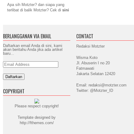
Apa sih Motzter? dan siapa yang
terlibat di balik Motzter? Cek di
sini
BERLANGGANAN VIA EMAIL
CONTACT
Daftarkan email Anda di sini, kami
Redaksi Motzter
akan beritahu Anda jika ada artikel
baru...
Wisma Koto
Jl. Abuserin I no 20
Email
Address
Fatmawati
Jakarta Selatan 12420
Email: redaksi@motzter.com
COPYRIGHT
Twitter: @Motzter_ID
Please respect copyright!
Template designed by
http://fthemes.com/