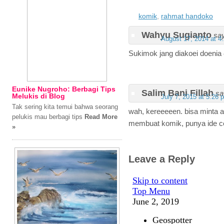
komik
,
rahmat handoko
Wahyu Sugianto
sa
August 17, 2014 at 4
Sukimok jang diakoei doenia
Eunike Nugroho: Berbagi Tips
Salim Bani Fillah
sa
Melukis di Blog
July 7, 2015 at 5:26 
Tak sering kita temui bahwa seorang
wah, kereeeeen. bisa minta a
pelukis mau berbagi tips
Read More
membuat komik, punya ide cer
»
Leave a Reply