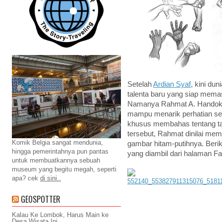
Setelah
Ardian Syaf
, kini du
talenta baru yang siap memas
Namanya Rahmat A. Handoko, 
mampu menarik perhatian se
khusus membahas tentang tale
tersebut, Rahmat dinilai me
Komik Belgia sangat mendunia,
gambar hitam-putihnya. Beri
hingga pemerintahnya pun pantas
yang diambil dari halaman F
untuk membuatkannya sebuah
museum yang begitu megah, seperti
apa? cek
di sini..
GEOSPOTTER
Kalau Ke Lombok, Harus Main ke
Desa Wisata Ini