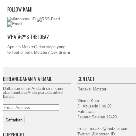
FOLLOW KAMI
WHATÂ€™S THE IDEA?
Apa sih Motzter? dan siapa yang
terlibat di balik Motzter? Cek di
sini
BERLANGGANAN VIA EMAIL
CONTACT
Daftarkan email Anda di sini, kami
Redaksi Motzter
akan beritahu Anda jika ada artikel
baru...
Wisma Koto
Jl. Abuserin I no 20
Email
Address
Fatmawati
Jakarta Selatan 12420
Email: redaksi@motzter.com
COPYRIGHT
Twitter: @Motzter_ID