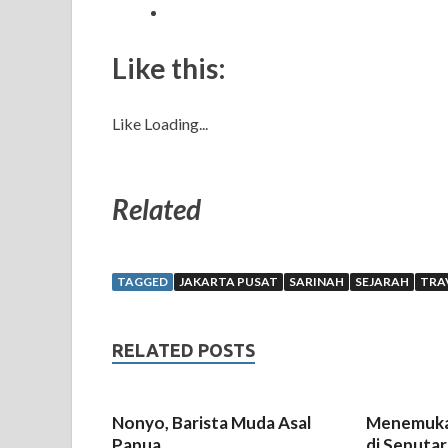
Like this:
Like
Loading...
Related
TAGGED
JAKARTA PUSAT
SARINAH
SEJARAH
TRA
RELATED POSTS
Nonyo, Barista Muda Asal
Menemuka
Papua
di Seputar