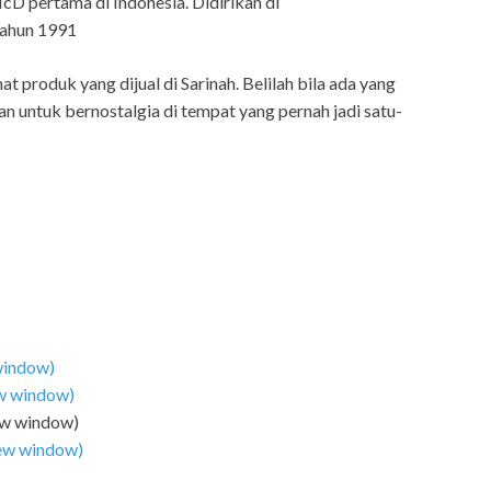
D pertama di Indonesia. Didirikan di
tahun 1991
 produk yang dijual di Sarinah. Belilah bila ada yang
lan untuk bernostalgia di tempat yang pernah jadi satu-
 window)
ew window)
ew window)
 new window)