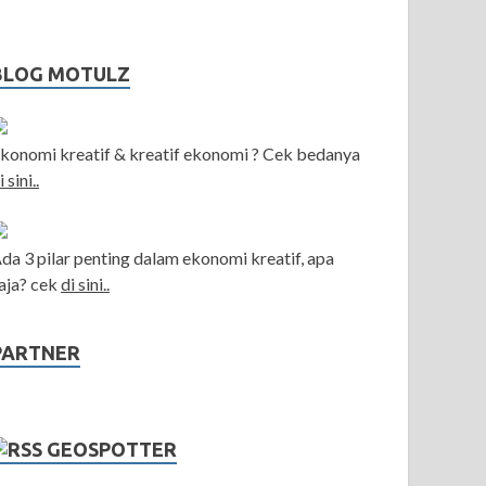
BLOG MOTULZ
konomi kreatif & kreatif ekonomi ? Cek bedanya
i sini..
da 3 pilar penting dalam ekonomi kreatif, apa
aja? cek
di sini..
PARTNER
GEOSPOTTER