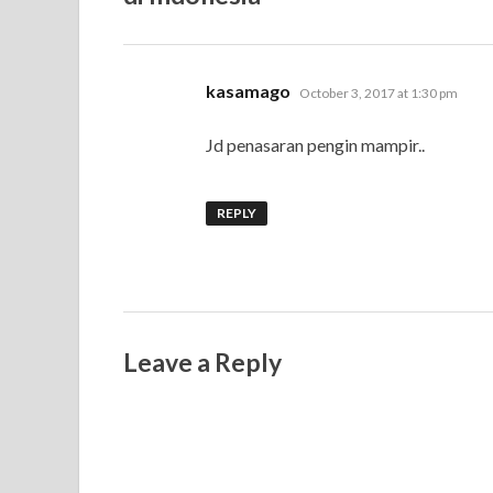
says:
kasamago
October 3, 2017 at 1:30 pm
Jd penasaran pengin mampir..
REPLY
Leave a Reply