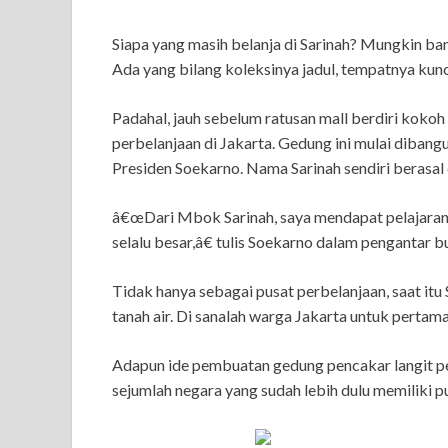
Siapa yang masih belanja di Sarinah? Mungkin ban
Ada yang bilang koleksinya jadul, tempatnya kuno
Padahal, jauh sebelum ratusan mall berdiri kokoh 
perbelanjaan di Jakarta. Gedung ini mulai diban
Presiden Soekarno. Nama Sarinah sendiri berasal
â€œDari Mbok Sarinah, saya mendapat pelajaran me
selalu besar,â€ tulis Soekarno dalam pengantar b
Tidak hanya sebagai pusat perbelanjaan, saat itu
tanah air. Di sanalah warga Jakarta untuk pertama
Adapun ide pembuatan gedung pencakar langit per
sejumlah negara yang sudah lebih dulu memiliki 