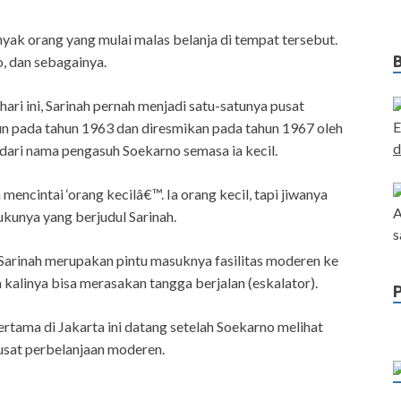
yak orang yang mulai malas belanja di tempat tersebut.
, dan sebagainya.
hari ini, Sarinah pernah menjadi satu-satunya pusat
E
gun pada tahun 1963 dan diresmikan pada tahun 1967 oleh
d
 dari nama pengasuh Soekarno semasa ia kecil.
ncintai ‘orang kecilâ€™. Ia orang kecil, tapi jiwanya
A
ukunya yang berjudul Sarinah.
s
 Sarinah merupakan pintu masuknya fasilitas moderen ke
 kalinya bisa merasakan tangga berjalan (eskalator).
tama di Jakarta ini datang setelah Soekarno melihat
pusat perbelanjaan moderen.