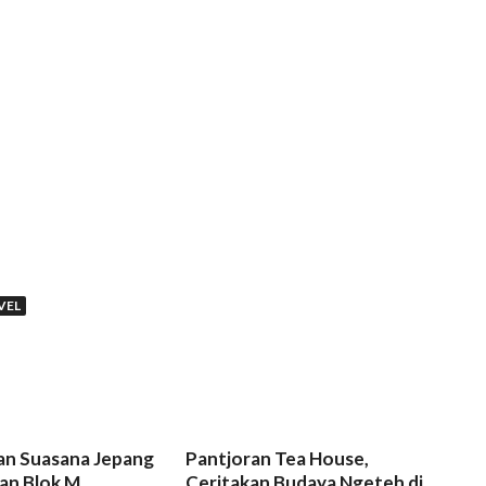
VEL
n Suasana Jepang
Pantjoran Tea House,
an Blok M
Ceritakan Budaya Ngeteh di