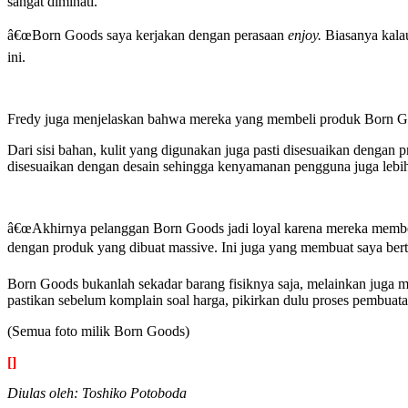
sangat diminati.
â€œBorn Goods saya kerjakan dengan perasaan
enjoy.
Biasanya kalau
ini.
Fredy juga menjelaskan bahwa mereka yang membeli produk Born Goo
Dari sisi bahan, kulit yang digunakan juga pasti disesuaikan deng
disesuaikan dengan desain sehingga kenyamanan pengguna juga lebih
â€œAkhirnya pelanggan Born Goods jadi loyal karena mereka membeli 
dengan produk yang dibuat massive. Ini juga yang membuat saya ber
Born Goods bukanlah sekadar barang fisiknya saja, melainkan juga 
pastikan sebelum komplain soal harga, pikirkan dulu proses pembuat
(Semua foto milik Born Goods)
[]
Diulas oleh: Toshiko Potoboda