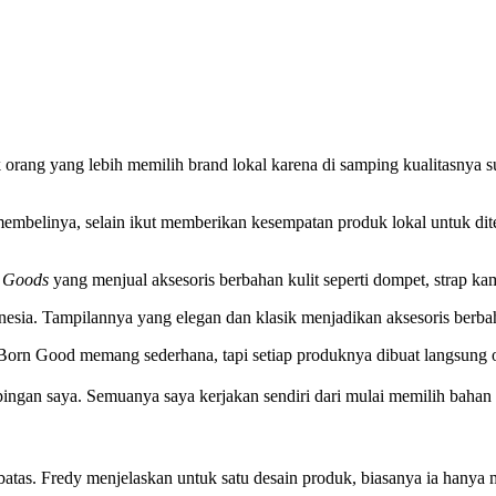
rang yang lebih memilih brand lokal karena di samping kualitasnya sud
mbelinya, selain ikut memberikan kesempatan produk lokal untuk diter
 Goods
yang menjual aksesoris berbahan kulit seperti dompet, strap ka
esia. Tampilannya yang elegan dan klasik menjadikan aksesoris berbah
Born Good memang sederhana, tapi setiap produknya dibuat langsung 
gan saya. Semuanya saya kerjakan sendiri dari mulai memilih bahan s
atas. Fredy menjelaskan untuk satu desain produk, biasanya ia hanya 