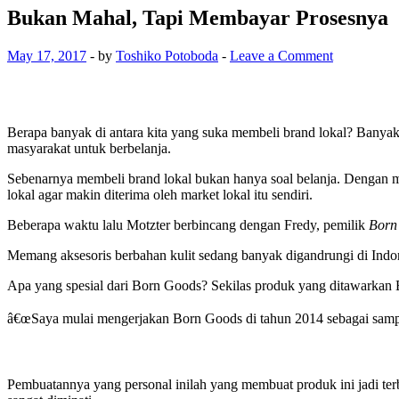
Bukan Mahal, Tapi Membayar Prosesnya
May 17, 2017
-
by
Toshiko Potoboda
-
Leave a Comment
Berapa banyak di antara kita yang suka membeli brand lokal? Banyak o
masyarakat untuk berbelanja.
Sebenarnya membeli brand lokal bukan hanya soal belanja. Dengan me
lokal agar makin diterima oleh market lokal itu sendiri.
Beberapa waktu lalu Motzter berbincang dengan Fredy, pemilik
Born
Memang aksesoris berbahan kulit sedang banyak digandrungi di Indon
Apa yang spesial dari Born Goods? Sekilas produk yang ditawarkan 
â€œSaya mulai mengerjakan Born Goods di tahun 2014 sebagai sampin
Pembuatannya yang personal inilah yang membuat produk ini jadi terb