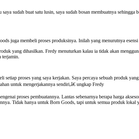
 saya sudah buat satu lusin, saya sudah bosan membuatnya sehingga ber
ds juga membeli proses produksinya. Inilah yang menurutnya esensi
an produk yang dihasilkan. Fredy menuturkan kalau ia tidak akan men
 terjamin.
setiap proses yang saya kerjakan. Saya percaya sebuah produk yang d
tahan untuk mengerjakannya sendiri,â€ ungkap Fredy
mengenai proses pembuatannya. Lantas sebenarnya berapa harga aksesor
annya. Tidak hanya untuk Born Goods, tapi untuk semua produk lokal 