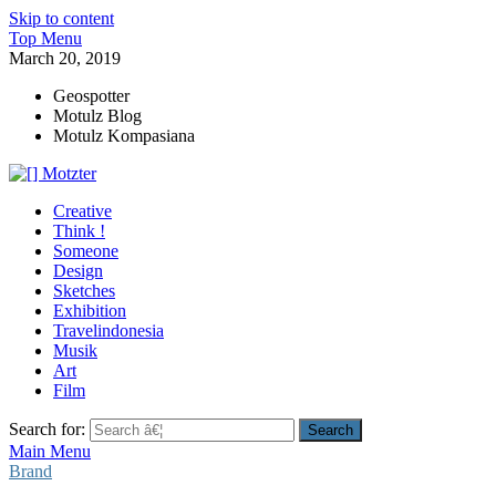
Skip to content
Top Menu
March 20, 2019
Geospotter
Motulz Blog
Motulz Kompasiana
[] Motzter
Cerita Ide Kreatif
Creative
Think !
Someone
Design
Sketches
Exhibition
Travelindonesia
Musik
Art
Film
Search for:
Main Menu
Brand