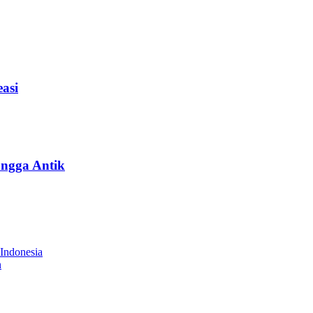
asi
ngga Antik
 Indonesia
n