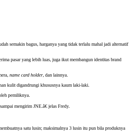
ah semakin bagus, harganya yang tidak terlalu mahal jadi alternatif
ima pasar yang lebih luas, juga ikut membangun identitas brand
mera,
name card holder
, dan lainnya.
an kulit digandrungi khususnya kaum laki-laki.
oleh pemiliknya.
ampai mengirim JNE.â€ jelas Fredy.
membuatnya satu lusin; maksimalnya 3 lusin itu pun bila produknya