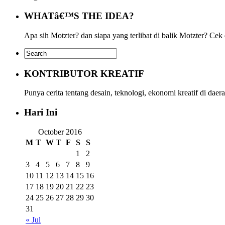
WHATâ€™S THE IDEA?
Apa sih Motzter? dan siapa yang terlibat di balik Motzter? Cek
KONTRIBUTOR KREATIF
Punya cerita tentang desain, teknologi, ekonomi kreatif di da
Hari Ini
October 2016
M
T
W
T
F
S
S
1
2
3
4
5
6
7
8
9
10
11
12
13
14
15
16
17
18
19
20
21
22
23
24
25
26
27
28
29
30
31
« Jul