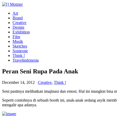
Art
Brand
Creative
Design
Exhibition
Film
Musik
Sketches
Someone
Think !
Travelindonesia
Peran Seni Rupa Pada Anak
December 14, 2012
Creative
,
Think !
Seni pastinya melibatkan imajinasi dan emosi. Hal ini mungkin bisa
Seperti contohnya di sebuah booth ini, anak-anak sedang asyik membu
mengalir apa adanya.