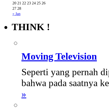
20
21
22
23
24
25
26
27
28
« Jan
THINK !
Moving Television
Seperti yang pernah d
bahwa pada saatnya ke
»