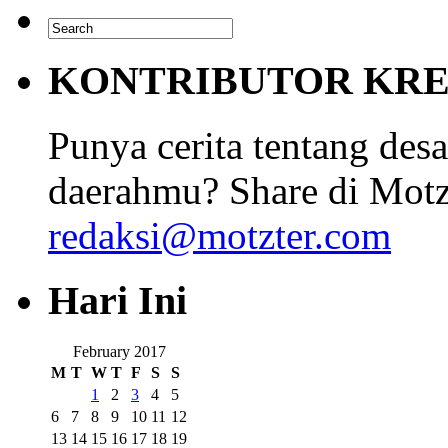
KONTRIBUTOR KRE
Punya cerita tentang desa
daerahmu? Share di Motz
redaksi@motzter.com
Hari Ini
February 2017
M
T
W
T
F
S
S
1
2
3
4
5
6
7
8
9
10
11
12
13
14
15
16
17
18
19