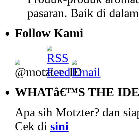
pasaran. Baik di dala
Follow Kami
WHATâ€™S THE ID
Apa sih Motzter? dan siap
Cek di
sini