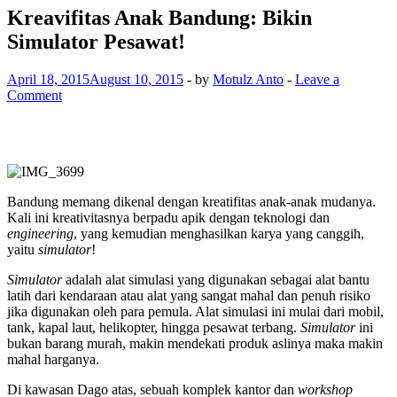
Kreavifitas Anak Bandung: Bikin
Simulator Pesawat!
April 18, 2015
August 10, 2015
-
by
Motulz Anto
-
Leave a
Comment
Bandung memang dikenal dengan kreatifitas anak-anak mudanya.
Kali ini kreativitasnya berpadu apik dengan teknologi dan
engineering
, yang kemudian menghasilkan karya yang canggih,
yaitu
simulator
!
Simulator
adalah alat simulasi yang digunakan sebagai alat bantu
latih dari kendaraan atau alat yang sangat mahal dan penuh risiko
jika digunakan oleh para pemula. Alat simulasi ini mulai dari mobil,
tank, kapal laut, helikopter, hingga pesawat terbang.
Simulator
ini
bukan barang murah, makin mendekati produk aslinya maka makin
mahal harganya.
Di kawasan Dago atas, sebuah komplek kantor dan
workshop