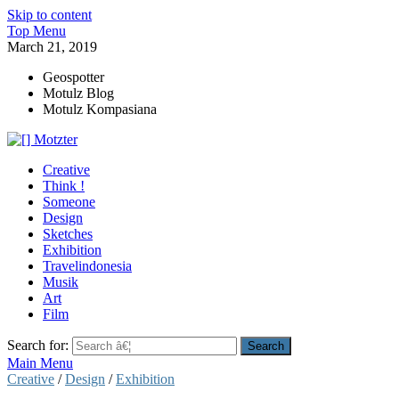
Skip to content
Top Menu
March 21, 2019
Geospotter
Motulz Blog
Motulz Kompasiana
[] Motzter
Cerita Ide Kreatif
Creative
Think !
Someone
Design
Sketches
Exhibition
Travelindonesia
Musik
Art
Film
Search for:
Main Menu
Creative
/
Design
/
Exhibition