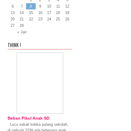
6
7
8
9
10
11
12
13
14
15
16
17
18
19
20
21
22
23
24
25
26
27
28
« Jan
THINK !
Beban Pikul Anak SD
Lucu sekali ketika pulang sekolah,
di sebuah SDN ada beberapa anak