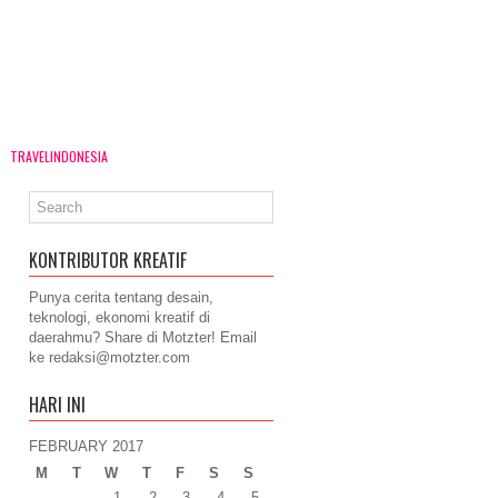
TRAVELINDONESIA
KONTRIBUTOR KREATIF
Punya cerita tentang desain,
teknologi, ekonomi kreatif di
daerahmu? Share di Motzter! Email
ke
redaksi@motzter.com
HARI INI
FEBRUARY 2017
M
T
W
T
F
S
S
1
2
3
4
5