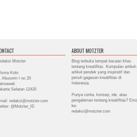
ONTACT
ABOUT MOTZTER
edaksi Motzter
Blog terbuka tempat bacaan khas
tentang kreatifitas. Kumpulan artikel-
artikel pendek yang inspiratif dan
isma Koto
penuh gagasan kreatifitas di
l. Abuserin I no 20
Indonesia.
atmawati
akarta Selatan 12420
Punya cerita, konsep, ide, atau
pengalaman tentang kreatifitas? Ema
mail: redaksi@motzter.com
ke:
witter: @Motzter_ID
redaksi@motzter.com