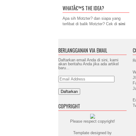
WHATÂ€™S THE IDEA?
Apa sih Motzter? dan siapa yang
terlibat di balik Motzter? Cek di
sini
BERLANGGANAN VIA EMAIL
C
Daftarkan email Anda di sini, kami
R
akan beritahu Anda jika ada artikel
baru...
W
J
Email
Address
F
J
E
COPYRIGHT
T
Please respect copyright!
Template designed by