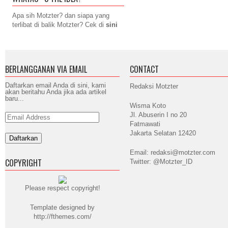
Apa sih Motzter? dan siapa yang
terlibat di balik Motzter? Cek di
sini
BERLANGGANAN VIA EMAIL
CONTACT
Daftarkan email Anda di sini, kami
Redaksi Motzter
akan beritahu Anda jika ada artikel
baru...
Wisma Koto
Jl. Abuserin I no 20
Email
Address
Fatmawati
Jakarta Selatan 12420
Email: redaksi@motzter.com
COPYRIGHT
Twitter: @Motzter_ID
Please respect copyright!
Template designed by
http://fthemes.com/