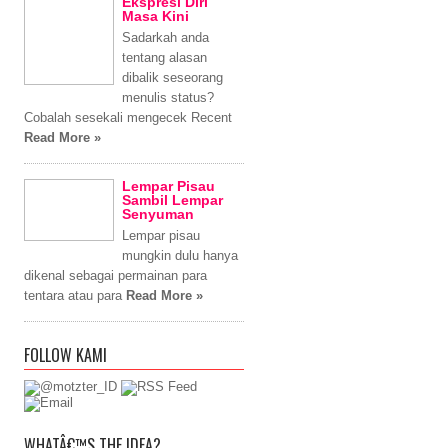
Ekspresi Diri
Masa Kini
Sadarkah anda
tentang alasan
dibalik seseorang
menulis status?
Cobalah sesekali mengecek Recent
Read More »
Lempar Pisau
Sambil Lempar
Senyuman
Lempar pisau
mungkin dulu hanya
dikenal sebagai permainan para
tentara atau para
Read More »
FOLLOW KAMI
WHATÂ€™S THE IDEA?