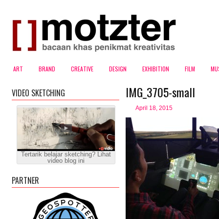
ART
BRAND
CREATIVE
DESIGN
EXHIBITION
FILM
MU
IMG_3705-small
VIDEO SKETCHING
April 18, 2015
Tertarik belajar sketching? Lihat
video blog ini
PARTNER