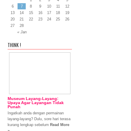
6
7
8
9
10
11
12
13
14
15
16
17
18
19
20
21
22
23
24
25
26
27
28
« Jan
THINK !
Museum Layang-Layang:
Upaya Agar Layangan Tidak
Punah
Ingatkah anda dengan permainan
layang-layang? Dulu, sore hari terasa
kurang lengkap sebelum
Read More
»