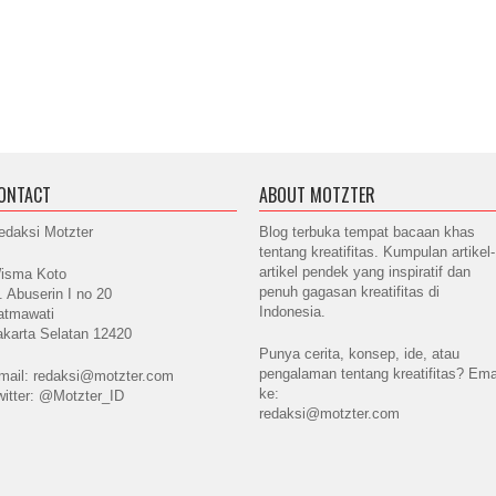
ONTACT
ABOUT MOTZTER
edaksi Motzter
Blog terbuka tempat bacaan khas
tentang kreatifitas. Kumpulan artikel-
artikel pendek yang inspiratif dan
isma Koto
penuh gagasan kreatifitas di
l. Abuserin I no 20
Indonesia.
atmawati
akarta Selatan 12420
Punya cerita, konsep, ide, atau
pengalaman tentang kreatifitas? Ema
mail: redaksi@motzter.com
ke:
witter: @Motzter_ID
redaksi@motzter.com