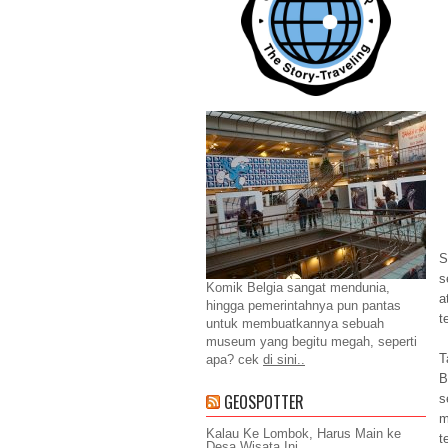
S
s
Komik Belgia sangat mendunia,
a
hingga pemerintahnya pun pantas
t
untuk membuatkannya sebuah
museum yang begitu megah, seperti
T
apa? cek
di sini..
B
GEOSPOTTER
s
m
Kalau Ke Lombok, Harus Main ke
t
Desa Wisata Ini