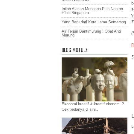
b
Inilah Alasan Mengapa Pilih Nonton
s
F1 di Singapura
y
s
Yang Baru dari Kota Lama Semarang
Air Terjun Bantimurung : Obat Anti
(
Murung
[]
BLOG MOTULZ
Ekonomi kreatif & kreatif ekonomi ?
Cek bedanya
di sini..
L
L