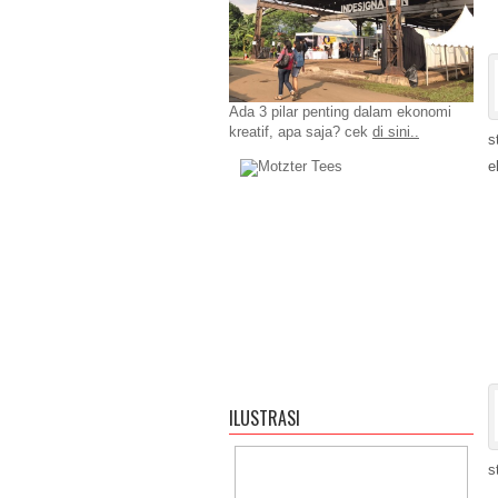
Ada 3 pilar penting dalam ekonomi
kreatif, apa saja? cek
di sini..
s
e
ILUSTRASI
s