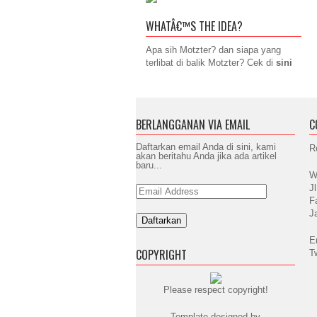
WHATÂ€™S THE IDEA?
Apa sih Motzter? dan siapa yang
terlibat di balik Motzter? Cek di
sini
BERLANGGANAN VIA EMAIL
C
Daftarkan email Anda di sini, kami
R
akan beritahu Anda jika ada artikel
baru...
W
J
Email
Address
F
J
E
COPYRIGHT
T
Please respect copyright!
Template designed by