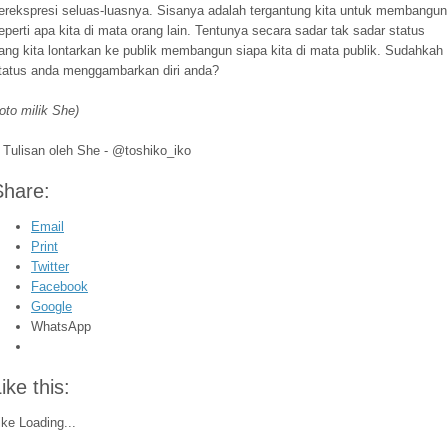
erekspresi seluas-luasnya. Sisanya adalah tergantung kita untuk membangun
eperti apa kita di mata orang lain. Tentunya secara sadar tak sadar status
ang kita lontarkan ke publik membangun siapa kita di mata publik. Sudahkah
tatus anda menggambarkan diri anda?
foto milik She)
Tulisan oleh She - @toshiko_iko
Share:
Email
Print
Twitter
Facebook
Google
WhatsApp
ike this:
ike
Loading...