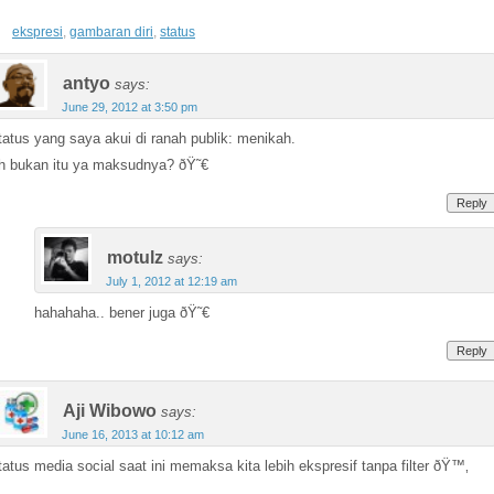
ekspresi
,
gambaran diri
,
status
antyo
says:
June 29, 2012 at 3:50 pm
tatus yang saya akui di ranah publik: menikah.
h bukan itu ya maksudnya? ðŸ˜€
Reply
motulz
says:
July 1, 2012 at 12:19 am
hahahaha.. bener juga ðŸ˜€
Reply
Aji Wibowo
says:
June 16, 2013 at 10:12 am
tatus media social saat ini memaksa kita lebih ekspresif tanpa filter ðŸ™‚