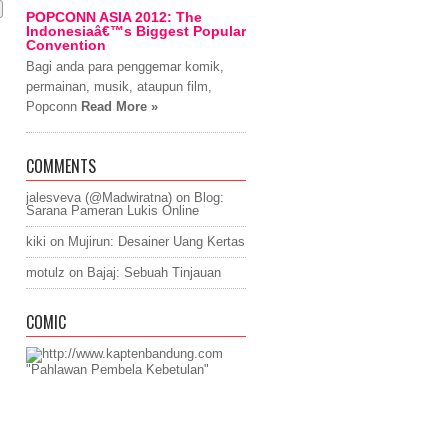
POPCONN ASIA 2012: The
Indonesiaâ€™s Biggest Popular
Convention
Bagi anda para penggemar komik,
permainan, musik, ataupun film,
Popconn
Read More »
COMMENTS
jalesveva (@Madwiratna)
on
Blog:
Sarana Pameran Lukis Online
kiki
on
Mujirun: Desainer Uang Kertas
motulz
on
Bajaj: Sebuah Tinjauan
COMIC
"Pahlawan Pembela Kebetulan"