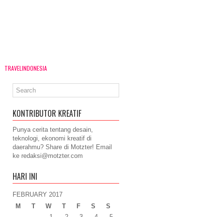
TRAVELINDONESIA
KONTRIBUTOR KREATIF
Punya cerita tentang desain,
teknologi, ekonomi kreatif di
daerahmu? Share di Motzter! Email
ke
redaksi@motzter.com
HARI INI
FEBRUARY 2017
M
T
W
T
F
S
S
1
2
3
4
5