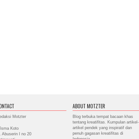
ONTACT
ABOUT MOTZTER
edaksi Motzter
Blog terbuka tempat bacaan khas
tentang kreatifitas. Kumpulan artikel-
artikel pendek yang inspiratif dan
isma Koto
penuh gagasan kreatifitas di
l. Abuserin I no 20
Indonesia.