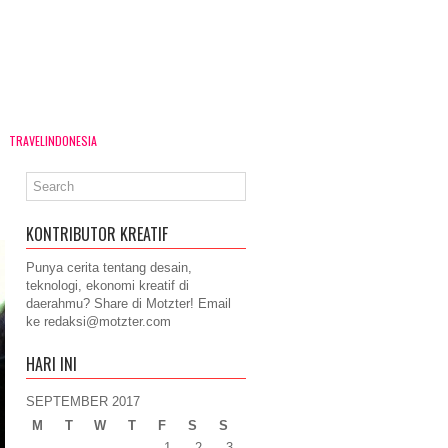
TRAVELINDONESIA
KONTRIBUTOR KREATIF
Punya cerita tentang desain,
teknologi, ekonomi kreatif di
daerahmu? Share di Motzter! Email
ke
redaksi@motzter.com
HARI INI
SEPTEMBER 2017
M
T
W
T
F
S
S
1
2
3