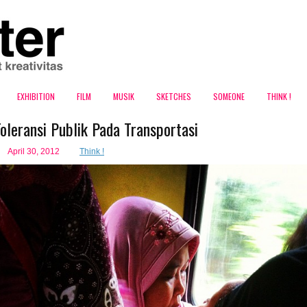
EXHIBITION
FILM
MUSIK
SKETCHES
SOMEONE
THINK !
oleransi Publik Pada Transportasi
April 30, 2012
Think !
blog ini