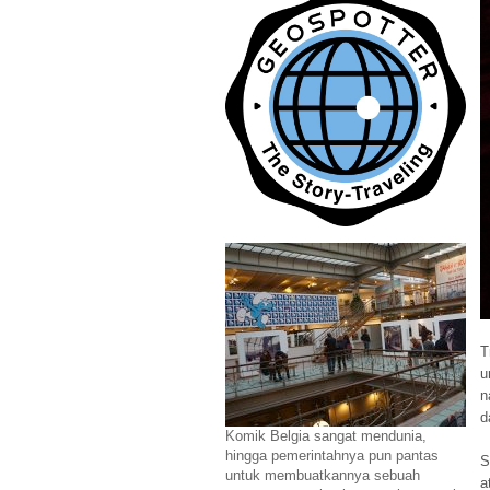
T
u
n
d
Komik Belgia sangat mendunia,
hingga pemerintahnya pun pantas
S
untuk membuatkannya sebuah
a