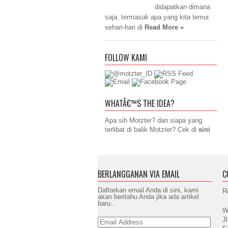
didapatkan dimana
saja, termasuk apa yang kita temui
sehari-hari di
Read More »
FOLLOW KAMI
WHATÂ€™S THE IDEA?
Apa sih Motzter? dan siapa yang
terlibat di balik Motzter? Cek di
sini
BERLANGGANAN VIA EMAIL
C
Daftarkan email Anda di sini, kami
R
akan beritahu Anda jika ada artikel
baru...
W
J
Email
Address