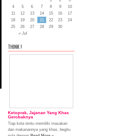
4
5
6
7
8
9
10
11
12
13
14
15
16
17
18
19
20
21
22
23
24
25
26
27
28
29
30
« Jul
THINK !
Ketoprak, Jajanan Yang Khas
Gerobaknya
Tiap kota tentu memiliki masakan
dan makanannya yang khas, begitu
pula dengan
Read More »