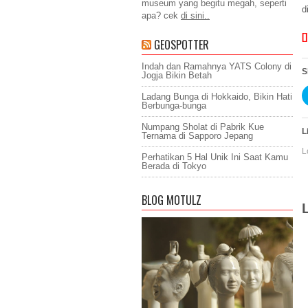
museum yang begitu megah, seperti
d
apa? cek
di sini..
[]
GEOSPOTTER
Indah dan Ramahnya YATS Colony di
S
Jogja Bikin Betah
Ladang Bunga di Hokkaido, Bikin Hati
Berbunga-bunga
Numpang Sholat di Pabrik Kue
L
Ternama di Sapporo Jepang
L
Perhatikan 5 Hal Unik Ini Saat Kamu
Berada di Tokyo
BLOG MOTULZ