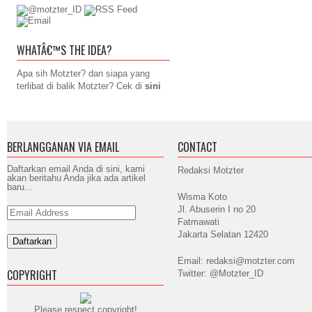
WHATÂ€™S THE IDEA?
Apa sih Motzter? dan siapa yang
terlibat di balik Motzter? Cek di
sini
BERLANGGANAN VIA EMAIL
CONTACT
Daftarkan email Anda di sini, kami
Redaksi Motzter
akan beritahu Anda jika ada artikel
baru...
Wisma Koto
Jl. Abuserin I no 20
Email
Address
Fatmawati
Jakarta Selatan 12420
Email: redaksi@motzter.com
COPYRIGHT
Twitter: @Motzter_ID
Please respect copyright!