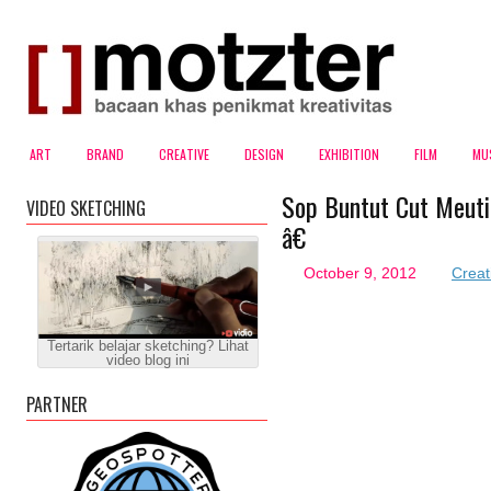
ART
BRAND
CREATIVE
DESIGN
EXHIBITION
FILM
MU
Sop Buntut Cut Meut
VIDEO SKETCHING
â€
October 9, 2012
Creat
Tertarik belajar sketching? Lihat
video blog ini
PARTNER