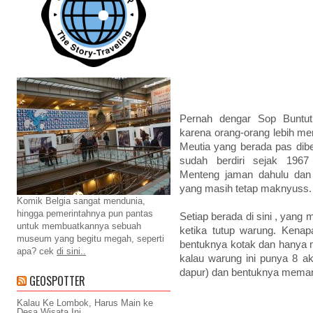
Pernah dengar Sop Buntu
karena orang-orang lebih me
Meutia yang berada pas dib
sudah berdiri sejak 196
Menteng jaman dahulu dan
yang masih tetap maknyuss.
Komik Belgia sangat mendunia,
hingga pemerintahnya pun pantas
Setiap berada di sini , yang 
untuk membuatkannya sebuah
ketika tutup warung. Kena
museum yang begitu megah, seperti
bentuknya kotak dan hanya m
apa? cek
di sini..
kalau warung ini punya 8 a
dapur) dan bentuknya meman
GEOSPOTTER
Kalau Ke Lombok, Harus Main ke
Desa Wisata Ini