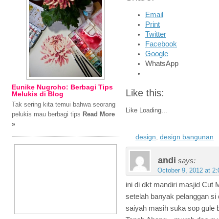
Email
Print
Twitter
Facebook
Google
WhatsApp
Eunike Nugroho: Berbagi Tips
Like this:
Melukis di Blog
Tak sering kita temui bahwa seorang
Like
Loading...
pelukis mau berbagi tips
Read More
»
design
,
design bangunan
andi
says:
October 9, 2012 at 2
ini di dkt mandiri masjid Cut 
setelah banyak pelanggan si d
saiyah masih suka sop gule b