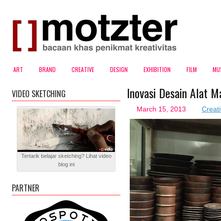
ART
BRAND
CREATIVE
DESIGN
EXHIBITION
FILM
MU
Inovasi Desain Alat M
VIDEO SKETCHING
March 15, 2013
Creat
Tertarik belajar sketching? Lihat video
blog ini
PARTNER