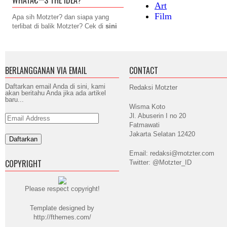
WHATÂ€™S THE IDEA?
Apa sih Motzter? dan siapa yang
terlibat di balik Motzter? Cek di
sini
BERLANGGANAN VIA EMAIL
CONTACT
Daftarkan email Anda di sini, kami
Redaksi Motzter
akan beritahu Anda jika ada artikel
baru...
Wisma Koto
Jl. Abuserin I no 20
Email
Address
Fatmawati
Jakarta Selatan 12420
Email: redaksi@motzter.com
COPYRIGHT
Twitter: @Motzter_ID
Please respect copyright!
Template designed by
http://fthemes.com/