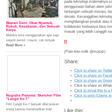
pada teknologi materialnya sa
penggunaan bahan alam jutsru
tantangan sebuah inovasi, ba
desain. Kecanggihan teknolo
menghilangkan produk atau d
Wawan Geni: Obat Nyamuk,
Rokok, Kesabaran, dan Sebuah
kolaborasi keduanya bisa men
Karya
masak yang lebih canggih nam
Melukis bisa menggunakan apa saja
seperti pensil, crayon, cat minyak
[]
Read More »
(Foto-foto milik @motulz)
Share:
Click to share on Twit
Click to share on Fac
Click to share on Goo
Click to share on Wha
Click to email this to 
Nugraha Pratama: Sketcher Film
Click to print (Opens 
“Langit Ke-7”
Film Langit Ke-7 banyak dibicarakan
orang karena menampilkan hobi
Like this: