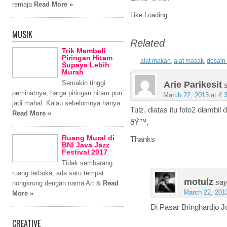
remaja
Read More »
Like
Loading...
MUSIK
Related
Trik Membeli
Piringan Hitam
alat makan
,
alat masak
,
desain
Supaya Lebih
Murah
Arie Parikesit
Semakin tinggi
peminatnya, harga piringan hitam pun
March 22, 2013 at 4:
jadi mahal. Kalau sebelumnya hanya
Tulz, diatas itu foto2 diambil
Read More »
ðŸ™‚
Ruang Mural di
Thanks
BNI Java Jazz
Festival 2017
Tidak sembarang
ruang terbuka, ada satu tempat
motulz
say
nongkrong dengan nama Art &
Read
March 22, 201
More »
Di Pasar Bringhardjo J
CREATIVE