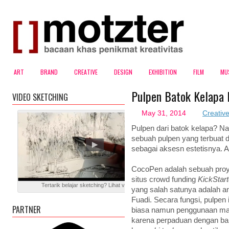
ART
BRAND
CREATIVE
DESIGN
EXHIBITION
FILM
MU
Pulpen Batok Kelapa 
VIDEO SKETCHING
May 31, 2014
Creativ
Pulpen dari batok kelapa? N
sebuah pulpen yang terbuat 
sebagai aksesn estetisnya. A
CocoPen adalah sebuah proy
situs crowd funding
KickStart
Tertarik belajar sketching? Lihat video blog ini
yang salah satunya adalah a
Fuadi. Secara fungsi, pulpen 
PARTNER
biasa namun penggunaan mate
karena perpaduan dengan ba