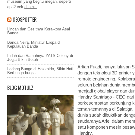
museum yang begitu megah, seperti
apa? cek
di sini..
GEOSPOTTER
Lincah dan Gesitnya Kora-kora Asal
Banda
Banda Neira, Miniatur Eropa di
Kepulauan Banda
Indah dan Ramahnya YATS Colony di
Jogja Bikin Betah
Arfian Fuadi, hanya lulusan
Ladang Bunga di Hokkaido, Bikin Hati
Berbunga-bunga
dengan teknologi 3D printer
remote engineering. Kolabora
seluruh belahan dunia membu
BLOG MOTULZ
menjadi global player dan dun
Handry Santriago - CEO dari 
berkesempatan berkunjung ke
teman-temannya di Salatiga. 
dunia sudah dibuktikan deng
saudaranya Arie, dalam me
satu komponen mesin pesawat 
Handry.