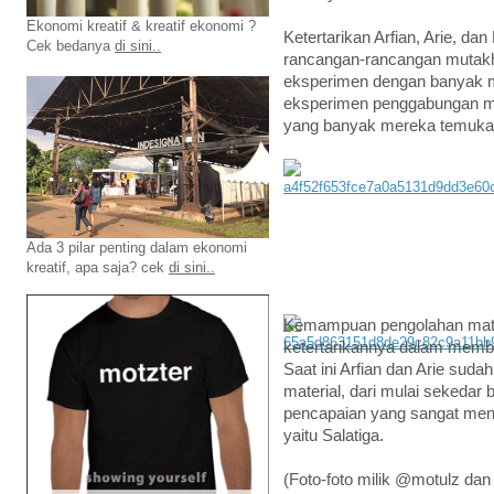
Ekonomi kreatif & kreatif ekonomi ?
Ketertarikan Arfian, Arie, d
Cek bedanya
di sini..
rancangan-rancangan mutakh
eksperimen dengan banyak m
eksperimen penggabungan mat
yang banyak mereka temukan 
Ada 3 pilar penting dalam ekonomi
kreatif, apa saja? cek
di sini..
Kemampuan pengolahan materi
ketertarikannya dalam membu
Saat ini Arfian dan Arie su
material, dari mulai sekedar 
pencapaian yang sangat men
yaitu Salatiga.
(Foto-foto milik @motulz dan 