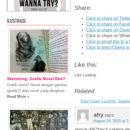
Share:
Click to share on Twit
ILUSTRASI
Click to share on Fac
Click to share on Goo
Click to share on Wha
Click to email this to 
Click to print (Opens 
Like this:
Like
Loading...
Sketching: Grafik Novel Dee?
Grafik novel? Novel dengan gambar
Related
(grafik)? atau novel yang disajikan
Read More »
Arfian Fuadi
,
CocoPen
,
Salatig
afry
says:
August 24, 2015 at 1
alamat dâ€™tech salatiga di