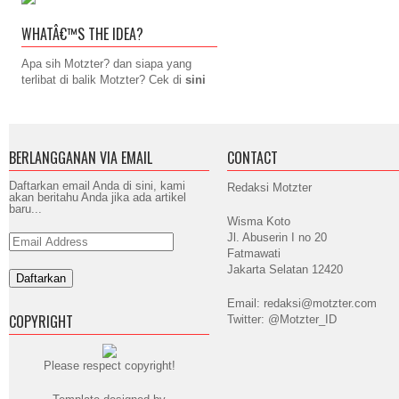
WHATÂ€™S THE IDEA?
Apa sih Motzter? dan siapa yang
terlibat di balik Motzter? Cek di
sini
BERLANGGANAN VIA EMAIL
CONTACT
Daftarkan email Anda di sini, kami
Redaksi Motzter
akan beritahu Anda jika ada artikel
baru...
Wisma Koto
Jl. Abuserin I no 20
Email
Address
Fatmawati
Jakarta Selatan 12420
Email: redaksi@motzter.com
COPYRIGHT
Twitter: @Motzter_ID
Please respect copyright!