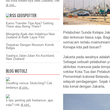
ibu kota kreatif-nya New Zealand, cek
di sini..
GEOSPOTTER
Kamu Traveler Tipe Apa? Getting
There atau Being There?
Pelabuhan Sunda Kelapa Jak
Mengintip Ajaib dan Indahnya New
Zealand di Balik Layar Film
dan terkesan biasa saja. Bagi
semacam terlalu
mainstream
Terpukau Dengan Museum Komik
Kenapa kita jadi bosan?
Belgia
Saatnya Jalan-Jalan Ke Auckland,
Jakarta pada awalnya adalah 
New Zealand
Sebagai sebuah pelabuhan ya
aktivitas manusia pada temp
BLOG MOTULZ
sekitar Kota Tua dan Pelabu
Pemerintah kolonial Belanda 
wilayah perdagangan. Sejak i
Doodling versus Sketching? Cek
kita kenal dengan Jakarta.
bedanya
di sini..
5 tips penting jadi freelancer, apa
saja? cek
di sini..