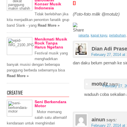
Barometer
[]
Konser Musik
Indonesia
Tidak berlebihan jika
(Foto-foto milik @motulz)
kita menjadikan penonton fanatik grup
band Slank - yang
Read More »
jakarta
,
kapal kayu
,
pelabuhan
Menikmati Musik
Rock Tanpa
Harus Ngefans
Dian Adi Prase
Festival musik yang
February 27, 2014 at
menghadirkan
dan daku belum pernah ke si
banyak musisi dengan beberapa
panggung berbeda sebenarnya bisa
Read More »
motulz
says:
February 27, 2
CREATIVE
waduuh coba sekalian a
Seni Berkendara
Motor
Motor memang
salah satu alternatif
ainun
says:
kendaraan untuk menghindari
February 27, 2014 at