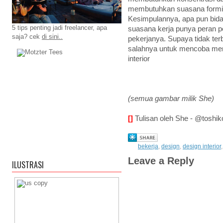
membutuhkan suasana formil, te
Kesimpulannya, apa pun bida
5 tips penting jadi freelancer, apa
suasana kerja punya peran p
saja? cek
di sini..
pekerjanya. Supaya tidak terb
salahnya untuk mencoba men
interior
(semua gambar milik She)
[]
Tulisan oleh She - @toshik
bekerja
,
design
,
design interior
Leave a Reply
ILUSTRASI