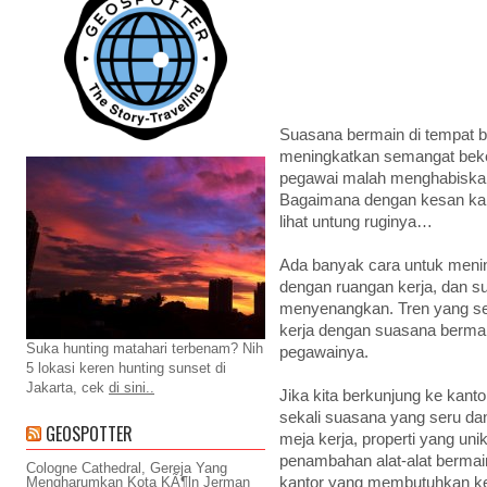
Suasana bermain di tempat be
meningkatkan semangat beke
pegawai malah menghabiskan
Bagaimana dengan kesan kant
lihat untung ruginya…
Ada banyak cara untuk men
dengan ruangan kerja, dan s
menyenangkan. Tren yang sek
kerja dengan suasana bermai
Suka hunting matahari terbenam? Nih
pegawainya.
5 lokasi keren hunting sunset di
Jakarta, cek
di sini..
Jika kita berkunjung ke kant
sekali suasana yang seru dan
GEOSPOTTER
meja kerja, properti yang un
penambahan alat-alat bermain. 
Cologne Cathedral, Gereja Yang
kantor yang membutuhkan ket
Mengharumkan Kota KÃ¶ln Jerman