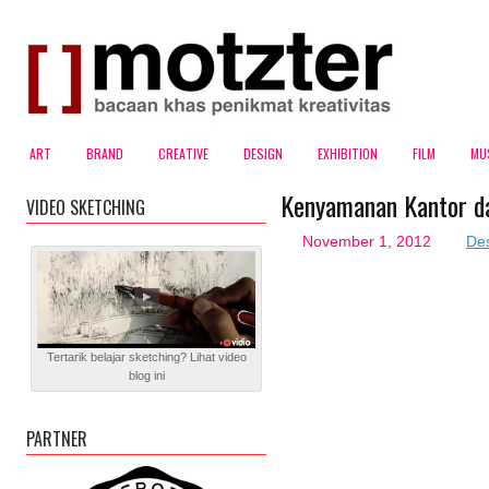
ART
BRAND
CREATIVE
DESIGN
EXHIBITION
FILM
MU
Kenyamanan Kantor d
VIDEO SKETCHING
November 1, 2012
De
Tertarik belajar sketching? Lihat video
blog ini
PARTNER