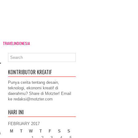
TRAVELINDONESIA
KONTRIBUTOR KREATIF
Punya cerita tentang desain,
teknologi, ekonomi kreatif di
daerahmu? Share di Motzter! Email
ke
redaksi@motzter.com
HARI INI
FEBRUARY 2017
M
T
W
T
F
S
S
s
1
2
3
4
5