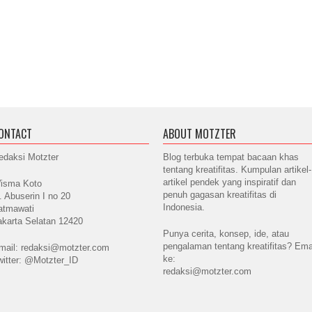
ONTACT
ABOUT MOTZTER
edaksi Motzter
Blog terbuka tempat bacaan khas
tentang kreatifitas. Kumpulan artikel-
artikel pendek yang inspiratif dan
isma Koto
penuh gagasan kreatifitas di
l. Abuserin I no 20
Indonesia.
atmawati
akarta Selatan 12420
Punya cerita, konsep, ide, atau
pengalaman tentang kreatifitas? Ema
mail: redaksi@motzter.com
ke:
witter: @Motzter_ID
redaksi@motzter.com