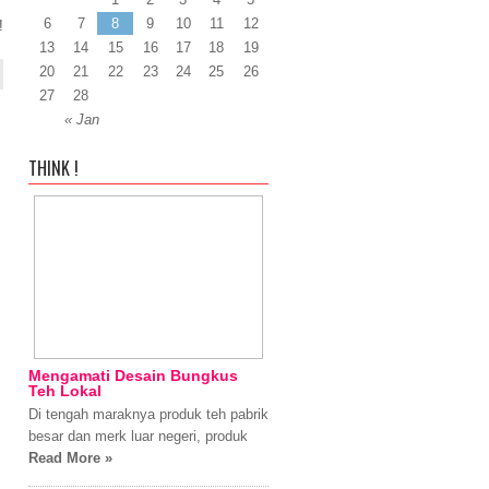
6
7
8
9
10
11
12
!
13
14
15
16
17
18
19
20
21
22
23
24
25
26
27
28
« Jan
THINK !
Mengamati Desain Bungkus
Teh Lokal
Di tengah maraknya produk teh pabrik
besar dan merk luar negeri, produk
Read More »