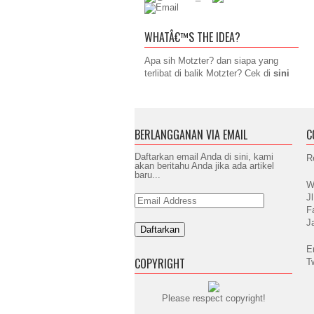
WHATÂ€™S THE IDEA?
Apa sih Motzter? dan siapa yang
terlibat di balik Motzter? Cek di
sini
BERLANGGANAN VIA EMAIL
C
Daftarkan email Anda di sini, kami
R
akan beritahu Anda jika ada artikel
baru...
W
J
Email
Address
F
J
E
COPYRIGHT
T
Please respect copyright!