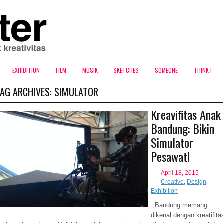
EXHIBITION
FILM
MUSIK
SKETCHES
SOMEONE
THINK !
TAG ARCHIVES:
SIMULATOR
Kreavifitas Anak
Bandung: Bikin
Simulator
Pesawat!
April 18, 2015
Creative
,
Design
,
Exhibition
Bandung memang
dikenal dengan kreatifita