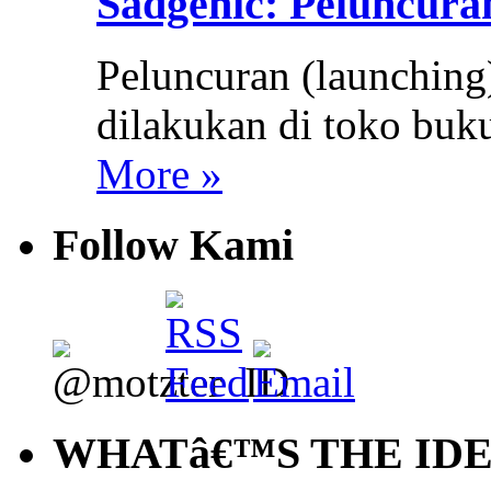
Sadgenic: Peluncur
Peluncuran (launchin
dilakukan di toko buk
More »
Follow Kami
WHATâ€™S THE ID