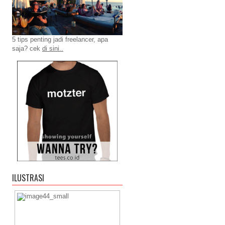
5 tips penting jadi freelancer, apa
saja? cek
di sini..
ILUSTRASI