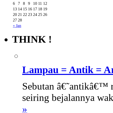
6
7
8
9
10
11
12
13
14
15
16
17
18
19
20
21
22
23
24
25
26
27
28
« Jan
THINK !
Lampau = Antik = Ar
Sebutan â€˜antikâ€™ 
seiring bejalannya wa
»