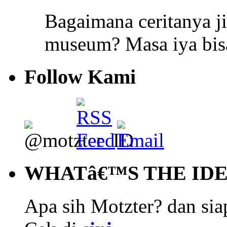
Bagaimana ceritanya j
museum? Masa iya bi
Follow Kami
WHATâ€™S THE ID
Apa sih Motzter? dan siap