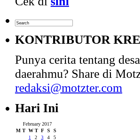
Cek di
sini
KONTRIBUTOR KRE
Punya cerita tentang desa
daerahmu? Share di Motz
redaksi@motzter.com
Hari Ini
February 2017
M
T
W
T
F
S
S
1
2
3
4
5