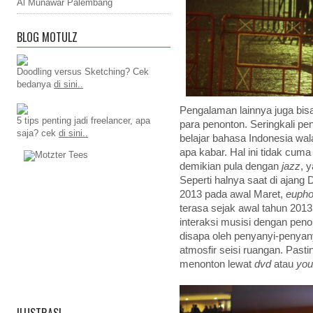
Al Munawar Palembang
BLOG MOTULZ
Doodling versus Sketching? Cek
bedanya
di sini..
Pengalaman lainnya juga bisa 
5 tips penting jadi freelancer, apa
para penonton. Seringkali p
saja? cek
di sini..
belajar bahasa Indonesia wa
apa kabar. Hal ini tidak cuma 
demikian pula dengan
jazz
, 
Seperti halnya saat di ajang
2013 pada awal Maret,
eupho
terasa sejak awal tahun 2013
interaksi musisi dengan peno
disapa oleh penyanyi-penyan
atmosfir seisi ruangan. Pas
menonton lewat
dvd
atau
you