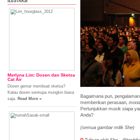
ILUSTRASI
Merlyna Lim: Dosen dan Sketsa
Cat Air
Dosen gemar membuat sketsa?
Kalau dosen senirupa mungkin biasa
Bagaimana pun, pengalaman
saja.
Read More »
memberikan perasaan
, moo
Pertunjukkan musik siapa ya
Anda?
(semua gambar milik She)