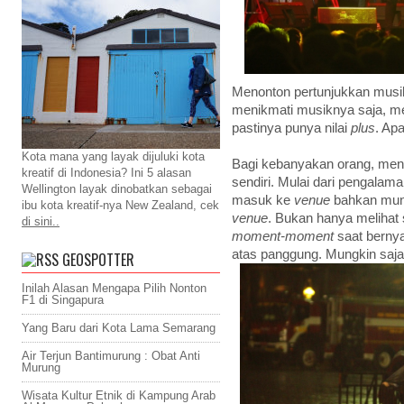
Menonton pertunjukkan musi
menikmati musiknya saja, m
pastinya punya nilai
plus
. Ap
Kota mana yang layak dijuluki kota
Bagi kebanyakan orang, men
kreatif di Indonesia? Ini 5 alasan
sendiri. Mulai dari pengalam
Wellington layak dinobatkan sebagai
masuk ke
venue
bahkan mung
ibu kota kreatif-nya New Zealand, cek
venue
. Bukan hanya melihat 
di sini..
moment-moment
saat bernya
atas panggung. Mungkin saja
GEOSPOTTER
Inilah Alasan Mengapa Pilih Nonton
F1 di Singapura
Yang Baru dari Kota Lama Semarang
Air Terjun Bantimurung : Obat Anti
Murung
Wisata Kultur Etnik di Kampung Arab