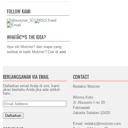
FOLLOW KAMI
WHATÂ€™S THE IDEA?
Apa sih Motzter? dan siapa yang
terlibat di balik Motzter? Cek di
sini
BERLANGGANAN VIA EMAIL
CONTACT
Daftarkan email Anda di sini, kami
Redaksi Motzter
akan beritahu Anda jika ada artikel
baru...
Wisma Koto
Jl. Abuserin I no 20
Email
Address
Fatmawati
Jakarta Selatan 12420
Email: redaksi@motzter.com