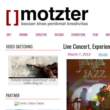
ART
BRAND
CREATIVE
DESIGN
EXHIBITION
FILM
MU
Live Concert, Experie
VIDEO SKETCHING
March 7, 2013
Musik
Tertarik belajar sketching? Lihat
video blog ini
PARTNER