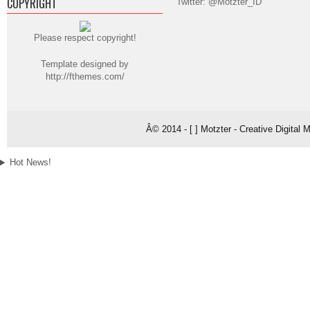
COPYRIGHT
Twitter: @Motzter_ID
Please respect copyright!
Template designed by
http://fthemes.com/
Â© 2014 - [ ] Motzter - Creative Digital
Hot News!