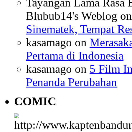
Tayangan Lama Rasa B
Blubub14's Weblog
o
Sinematek, Tempat Res
kasamago
on
Merasaka
Pertama di Indonesia
kasamago
on
5 Film I
Penanda Perubahan
COMIC