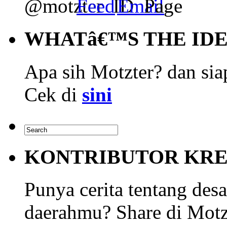
WHATâ€™S THE ID
Apa sih Motzter? dan siap
Cek di
sini
KONTRIBUTOR KRE
Punya cerita tentang desa
daerahmu? Share di Motz