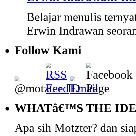
Belajar menulis ternya
Erwin Indrawan seora
Follow Kami
WHATâ€™S THE ID
Apa sih Motzter? dan siap