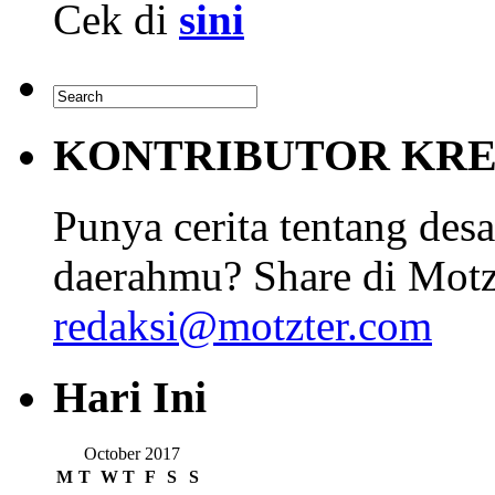
Cek di
sini
KONTRIBUTOR KRE
Punya cerita tentang desa
daerahmu? Share di Motz
redaksi@motzter.com
Hari Ini
October 2017
M
T
W
T
F
S
S