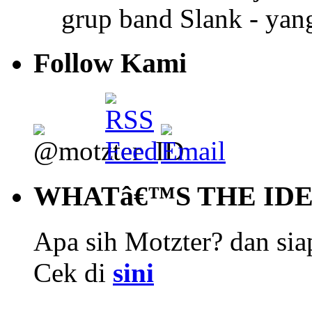
grup band Slank - ya
Follow Kami
WHATâ€™S THE ID
Apa sih Motzter? dan siap
Cek di
sini