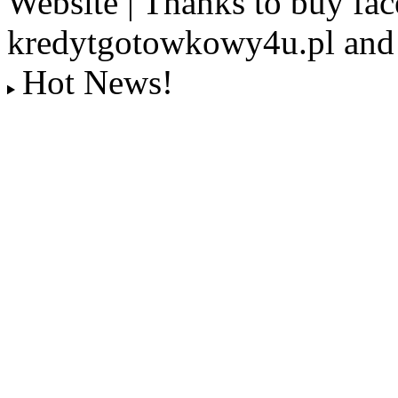
Website | Thanks to buy fac
kredytgotowkowy4u.pl and 
Hot News!