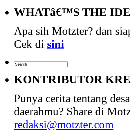
WHATâ€™S THE ID
Apa sih Motzter? dan siap
Cek di
sini
KONTRIBUTOR KRE
Punya cerita tentang desa
daerahmu? Share di Motz
redaksi@motzter.com