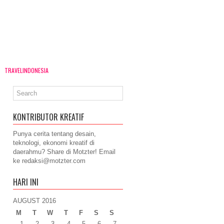
TRAVELINDONESIA
KONTRIBUTOR KREATIF
Punya cerita tentang desain,
teknologi, ekonomi kreatif di
daerahmu? Share di Motzter! Email
ke
redaksi@motzter.com
HARI INI
AUGUST 2016
M
T
W
T
F
S
S
1
2
3
4
5
6
7