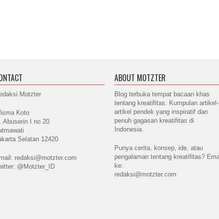
ONTACT
ABOUT MOTZTER
edaksi Motzter
Blog terbuka tempat bacaan khas
tentang kreatifitas. Kumpulan artikel-
artikel pendek yang inspiratif dan
isma Koto
penuh gagasan kreatifitas di
l. Abuserin I no 20
Indonesia.
atmawati
akarta Selatan 12420
Punya cerita, konsep, ide, atau
pengalaman tentang kreatifitas? Ema
mail: redaksi@motzter.com
ke:
witter: @Motzter_ID
redaksi@motzter.com