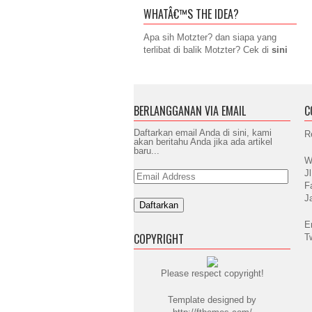
WHATÂ€™S THE IDEA?
Apa sih Motzter? dan siapa yang
terlibat di balik Motzter? Cek di
sini
BERLANGGANAN VIA EMAIL
C
Daftarkan email Anda di sini, kami
R
akan beritahu Anda jika ada artikel
baru...
W
J
Email
Address
F
J
E
COPYRIGHT
T
Please respect copyright!
Template designed by