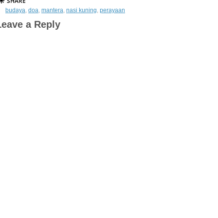
budaya
,
doa
,
mantera
,
nasi kuning
,
perayaan
Leave a Reply