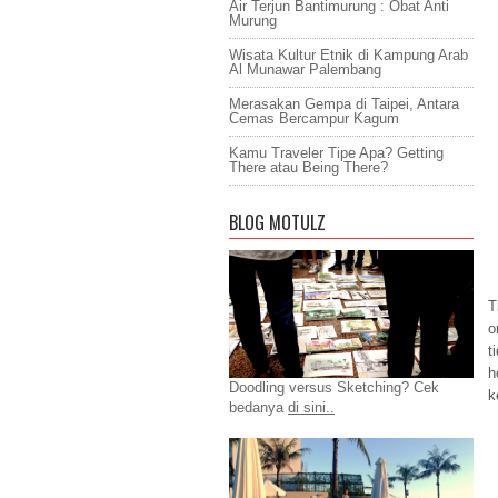
Air Terjun Bantimurung : Obat Anti
Murung
Wisata Kultur Etnik di Kampung Arab
Al Munawar Palembang
Merasakan Gempa di Taipei, Antara
Cemas Bercampur Kagum
Kamu Traveler Tipe Apa? Getting
There atau Being There?
BLOG MOTULZ
T
o
t
h
Doodling versus Sketching? Cek
k
bedanya
di sini..