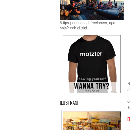
5 tips penting jadi freelancer, apa
saja? cek
di sini..
N
d
m
d
ILUSTRASI
a
[]