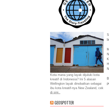
S
b
M
N
K
H
N
Kota mana yang layak dijuluki kota
B
kreatif di Indonesia? Ini 5 alasan
p
Wellington layak dinobatkan sebagai
ibu kota kreatif-nya New Zealand, cek
di sini..
GEOSPOTTER