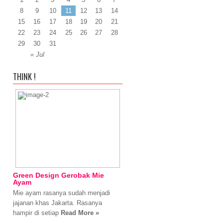
8
9
10
11
12
13
14
15
16
17
18
19
20
21
22
23
24
25
26
27
28
29
30
31
« Jul
THINK !
Green Design Gerobak Mie
Ayam
Mie ayam rasanya sudah menjadi
jajanan khas Jakarta. Rasanya
hampir di setiap
Read More »