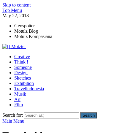
Skip to content
Top Menu
May 22, 2018
Geospotter
Motulz Blog
Motulz Kompasiana
[] Motzter
Cerita Ide Kreatif
Creative
Think !
Someone
Design
Sketches
Exhibition
Travelindonesia
Musik
Art
Film
Search for:
Main Menu