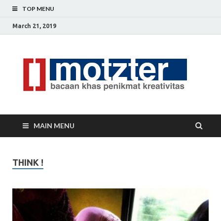
TOP MENU
March 21, 2019
[]
Ceri
Ide
M
Krea
MAIN MENU
THINK !