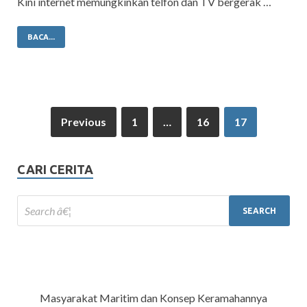
Kini internet memungkinkan telfon dan TV bergerak …
BACA...
Previous
1
…
16
17
CARI CERITA
Masyarakat Maritim dan Konsep Keramahannya