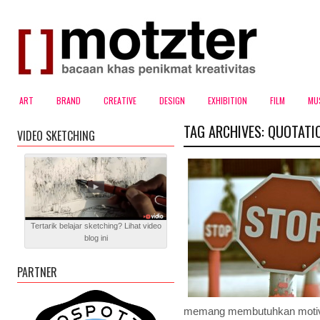
ART
BRAND
CREATIVE
DESIGN
EXHIBITION
FILM
MU
TAG ARCHIVES:
QUOTATI
VIDEO SKETCHING
Tertarik belajar sketching? Lihat video
blog ini
PARTNER
memang membutuhkan motiva