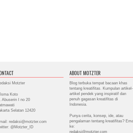
ONTACT
ABOUT MOTZTER
edaksi Motzter
Blog terbuka tempat bacaan khas
tentang kreatifitas. Kumpulan artikel-
artikel pendek yang inspiratif dan
isma Koto
penuh gagasan kreatifitas di
l. Abuserin I no 20
Indonesia.
atmawati
akarta Selatan 12420
Punya cerita, konsep, ide, atau
pengalaman tentang kreatifitas? Ema
mail: redaksi@motzter.com
ke:
witter: @Motzter_ID
redaksi@motzter.com