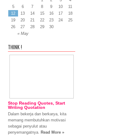
5
6
7
8
9
10
11
12
13
14
15
16
17
18
19
20
21
22
23
24
25
26
27
28
29
30
« May
THINK !
Stop Reading Quotes, Start
Writing Quotation
Dalam bekerja dan berkarya, kita
memang membutuhkan motivasi
sebagai penyulut atau
penyemangatnya.
Read More »