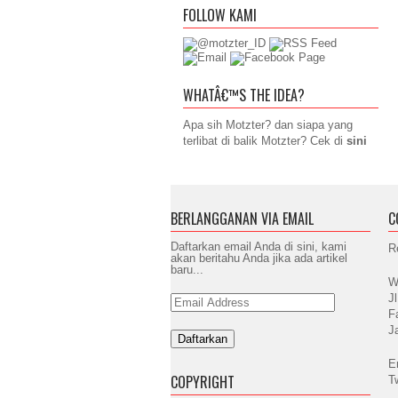
FOLLOW KAMI
WHATÂ€™S THE IDEA?
Apa sih Motzter? dan siapa yang
terlibat di balik Motzter? Cek di
sini
BERLANGGANAN VIA EMAIL
C
Daftarkan email Anda di sini, kami
R
akan beritahu Anda jika ada artikel
baru...
W
J
Email
Address
F
J
E
COPYRIGHT
T