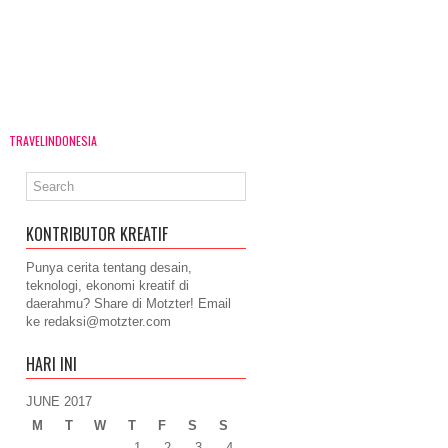
TRAVELINDONESIA
KONTRIBUTOR KREATIF
Punya cerita tentang desain,
teknologi, ekonomi kreatif di
daerahmu? Share di Motzter! Email
ke
redaksi@motzter.com
HARI INI
JUNE 2017
M
T
W
T
F
S
S
1
2
3
4