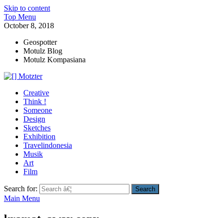
Skip to content
Top Menu
October 8, 2018
Geospotter
Motulz Blog
Motulz Kompasiana
[] Motzter
Cerita Ide Kreatif
Creative
Think !
Someone
Design
Sketches
Exhibition
Travelindonesia
Musik
Art
Film
Search for:
Main Menu