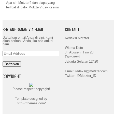
Apa sih Motzter? dan siapa yang
terlibat di balik Motzter? Cek di
sini
BERLANGGANAN VIA EMAIL
CONTACT
Daftarkan email Anda di sini, kami
Redaksi Motzter
akan beritahu Anda jika ada artikel
baru...
Wisma Koto
Jl. Abuserin I no 20
Email
Address
Fatmawati
Jakarta Selatan 12420
Email: redaksi@motzter.com
COPYRIGHT
Twitter: @Motzter_ID
Please respect copyright!
Template designed by
http://fthemes.com/