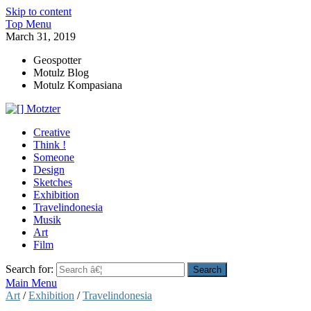
Skip to content
Top Menu
March 31, 2019
Geospotter
Motulz Blog
Motulz Kompasiana
[] Motzter
Cerita Ide Kreatif
Creative
Think !
Someone
Design
Sketches
Exhibition
Travelindonesia
Musik
Art
Film
Search for:
Main Menu
Art
/
Exhibition
/
Travelindonesia