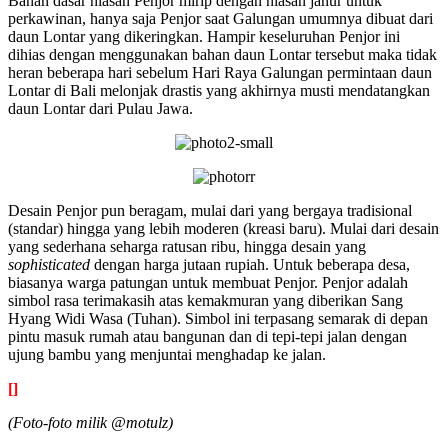
Bahan dasar hiasan Penjor mirip dengan hiasan janur untuk
perkawinan, hanya saja Penjor saat Galungan umumnya dibuat dari
daun Lontar yang dikeringkan. Hampir keseluruhan Penjor ini
dihias dengan menggunakan bahan daun Lontar tersebut maka tidak
heran beberapa hari sebelum Hari Raya Galungan permintaan daun
Lontar di Bali melonjak drastis yang akhirnya musti mendatangkan
daun Lontar dari Pulau Jawa.
Desain Penjor pun beragam, mulai dari yang bergaya tradisional
(standar) hingga yang lebih moderen (kreasi baru). Mulai dari desain
yang sederhana seharga ratusan ribu, hingga desain yang
sophisticated
dengan harga jutaan rupiah. Untuk beberapa desa,
biasanya warga patungan untuk membuat Penjor. Penjor adalah
simbol rasa terimakasih atas kemakmuran yang diberikan Sang
Hyang Widi Wasa (Tuhan). Simbol ini terpasang semarak di depan
pintu masuk rumah atau bangunan dan di tepi-tepi jalan dengan
ujung bambu yang menjuntai menghadap ke jalan.
[]
(Foto-foto milik @motulz)