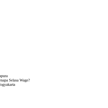
apura
enapa Selasa Wage?
Yogyakarta