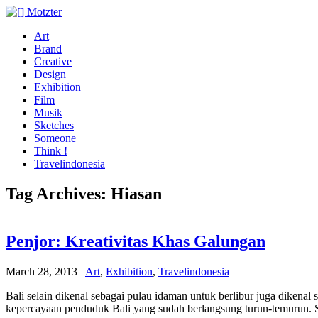
Art
Brand
Creative
Design
Exhibition
Film
Musik
Sketches
Someone
Think !
Travelindonesia
Tag Archives:
Hiasan
Penjor: Kreativitas Khas Galungan
March 28, 2013
Art
,
Exhibition
,
Travelindonesia
Bali selain dikenal sebagai pulau idaman untuk berlibur juga dikenal 
kepercayaan penduduk Bali yang sudah berlangsung turun-temurun. Se