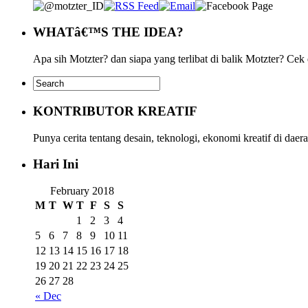
WHATâ€™S THE IDEA?
Apa sih Motzter? dan siapa yang terlibat di balik Motzter? Cek
KONTRIBUTOR KREATIF
Punya cerita tentang desain, teknologi, ekonomi kreatif di da
Hari Ini
February 2018
M
T
W
T
F
S
S
1
2
3
4
5
6
7
8
9
10
11
12
13
14
15
16
17
18
19
20
21
22
23
24
25
26
27
28
« Dec