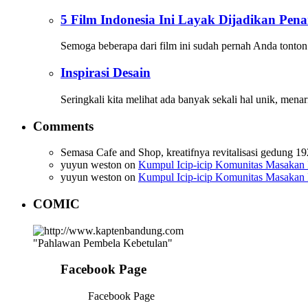
5 Film Indonesia Ini Layak Dijadikan Pe
Semoga beberapa dari film ini sudah pernah Anda tonto
Inspirasi Desain
Seringkali kita melihat ada banyak sekali hal unik, menar
Comments
Semasa Cafe and Shop, kreatifnya revitalisasi gedung 19
yuyun weston
on
Kumpul Icip-icip Komunitas Masakan 
yuyun weston
on
Kumpul Icip-icip Komunitas Masakan 
COMIC
"Pahlawan Pembela Kebetulan"
Facebook Page
Facebook Page