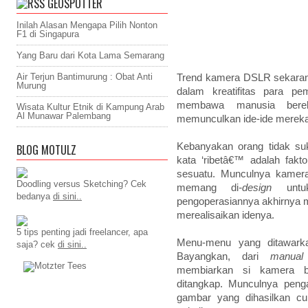
GEOSPOTTER
Inilah Alasan Mengapa Pilih Nonton
F1 di Singapura
Yang Baru dari Kota Lama Semarang
Air Terjun Bantimurung : Obat Anti
Trend kamera DSLR sekaran
Murung
dalam kreatifitas para p
membawa manusia berek
Wisata Kultur Etnik di Kampung Arab
Al Munawar Palembang
memunculkan ide-ide merek
Kebanyakan orang tidak su
BLOG MOTULZ
kata ‘ribetâ€™ adalah fakt
sesuatu. Munculnya kame
Doodling versus Sketching? Cek
memang di
-design
unt
bedanya
di sini..
pengoperasiannya akhirnya 
merealisaikan idenya.
5 tips penting jadi freelancer, apa
Menu-menu yang ditawar
saja? cek
di sini..
Bayangkan, dari
manual
membiarkan si kamera b
ditangkap. Munculnya peng
gambar yang dihasilkan c