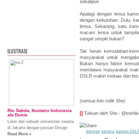
sekalipun
Apalagi dengan lensa kamer
dengan kebutuhan. Dulu, kam
lensa. Sekarang, satu ka
macam lensa untuk tampila
sangat
simple
bukan?
ILUSTRASI
Tak heran kemudahan-kemu
masyarakat untuk mengab
Bukan hanya faktor kemud
membawa masyarakat makin
DSLR makin meluas dan teru
(semua foto milik She)
Rio Sabda, Ilustator Indonesia
[]
Tulisan oleh She - @toshik
ala Dunia
Lulus dari sebuah universitas swasta
di Jakarta dengan jurusan Design
fotografi
,
kamera
,
kamera DSL
Read More »