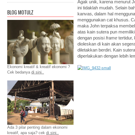
Agak unik, karena menurut J
ini tidaklah mudah. Selain ba
BLOG MOTULZ
kanvas, dalam hal mengguna
menggunakan cat khusus. Cat 
maka John terpaksa membeliny
atas kain sutera pun memiliki
dengan posisi
frame
tertidur
dioleskan di kain akan seger
diletakkan berdiri. Kain suter
diperlakukan dengan lebih le
Ekonomi kreatif & kreatif ekonomi ?
Cek bedanya
di sini..
Ada 3 pilar penting dalam ekonomi
kreatif, apa saja? cek
di sini..