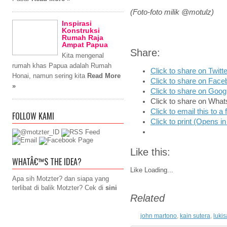
(Foto-foto milik @motulz)
Inspirasi
Konstruksi
Rumah Raja
Ampat Papua
Share:
Kita mengenal
rumah khas Papua adalah Rumah
Click to share on Twit
Honai, namun sering kita
Read More
Click to share on Fac
»
Click to share on Goo
Click to share on Wha
Click to email this to 
FOLLOW KAMI
Click to print (Opens 
Like this:
WHATÂ€™S THE IDEA?
Like
Loading...
Apa sih Motzter? dan siapa yang
terlibat di balik Motzter? Cek di
sini
Related
john martono
,
kain sutera
,
luki