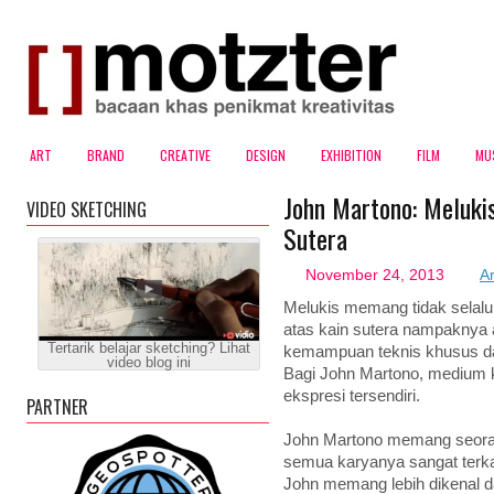
ART
BRAND
CREATIVE
DESIGN
EXHIBITION
FILM
MU
John Martono: Melukis
VIDEO SKETCHING
Sutera
November 24, 2013
Ar
Melukis memang tidak selalu
atas kain sutera nampaknya 
Tertarik belajar sketching? Lihat
kemampuan teknis khusus dal
video blog ini
Bagi John Martono, medium k
ekspresi tersendiri.
PARTNER
John Martono memang seorang 
semua karyanya sangat terkai
John memang lebih dikenal d