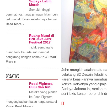
Supaya Lebih
Murah
Semakin tinggi
peminatnya, harga piringan hitam pun
jadi mahal. Kalau sebelumnya hanya
Read More »
Ruang Mural di
BNI Java Jazz
Festival 2017
Tidak sembarang
ruang terbuka, ada satu tempat
nongkrong dengan nama Art &
Read
More »
John mungkin adalah satu-sa
belakang S2 Desain Tekstil, 
CREATIVE
karena keasikannya membuat 
Food Fighters,
koleksi karyanya yang dipaj
Dulu dan Kini
Budaya Jakarta ini, seolah
Mereka yang pindah
seni lukis kontemporer di Ind
ke Food Fighters
mengungkapkan kalau harga sewa di
[]
Pasar
Read More »