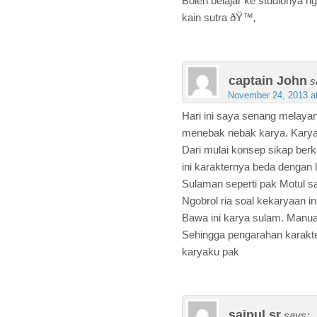
Boleh belajar ke studionya n
kain sutra ðŸ™‚
captain John
s
November 24, 2013 a
Hari ini saya senang melaya
menebak nebak karya. Karya 
Dari mulai konsep sikap berk
ini karakternya beda dengan l
Sulaman seperti pak Motul s
Ngobrol ria soal kekaryaan i
Bawa ini karya sulam. Manua
Sehingga pengarahan karakte
karyaku pak
saipul sr
says: