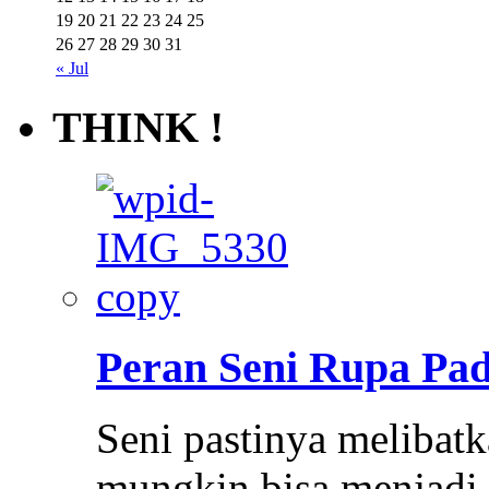
19
20
21
22
23
24
25
26
27
28
29
30
31
« Jul
THINK !
Peran Seni Rupa Pa
Seni pastinya melibatk
mungkin bisa menjadi