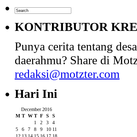
KONTRIBUTOR KRE
Punya cerita tentang desa
daerahmu? Share di Motz
redaksi@motzter.com
Hari Ini
December 2016
M
T
W
T
F
S
S
1
2
3
4
5
6
7
8
9
10
11
12
13
14
15
16
17
18