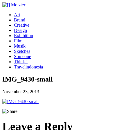
Art
Brand
Creative
Design
Exhibition
Film
Musik
Sketches
Someone
Think !
Travelindonesia
IMG_9430-small
November 23, 2013
Leave a Reply