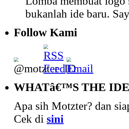
Lomba membuat logo s
bukanlah ide baru. S
Follow Kami
WHATâ€™S THE ID
Apa sih Motzter? dan siap
Cek di
sini