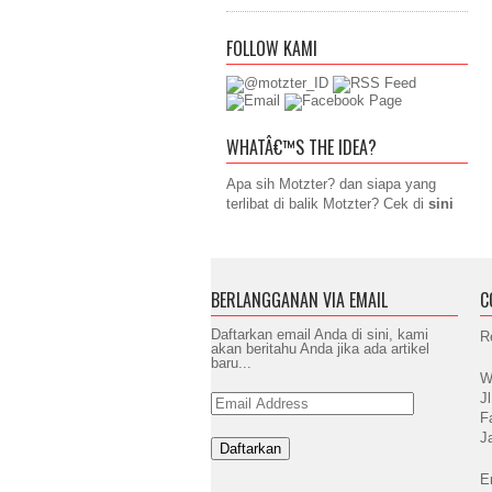
FOLLOW KAMI
WHATÂ€™S THE IDEA?
Apa sih Motzter? dan siapa yang
terlibat di balik Motzter? Cek di
sini
BERLANGGANAN VIA EMAIL
C
Daftarkan email Anda di sini, kami
R
akan beritahu Anda jika ada artikel
baru...
W
J
Email
Address
F
J
E