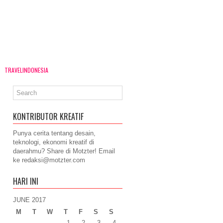
TRAVELINDONESIA
KONTRIBUTOR KREATIF
Punya cerita tentang desain,
teknologi, ekonomi kreatif di
daerahmu? Share di Motzter! Email
ke
redaksi@motzter.com
HARI INI
JUNE 2017
M
T
W
T
F
S
S
1
2
3
4