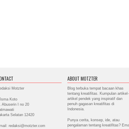
ONTACT
ABOUT MOTZTER
edaksi Motzter
Blog terbuka tempat bacaan khas
tentang kreatifitas. Kumpulan artikel-
artikel pendek yang inspiratif dan
isma Koto
penuh gagasan kreatifitas di
l. Abuserin I no 20
Indonesia.
atmawati
akarta Selatan 12420
Punya cerita, konsep, ide, atau
pengalaman tentang kreatifitas? Ema
mail: redaksi@motzter.com