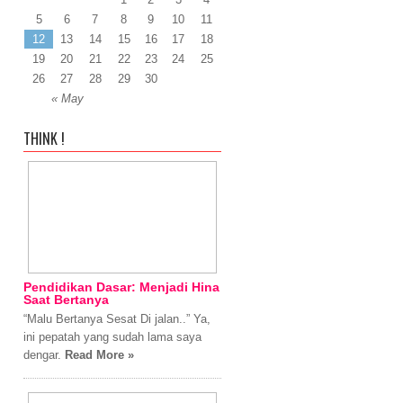
5
6
7
8
9
10
11
12
13
14
15
16
17
18
19
20
21
22
23
24
25
26
27
28
29
30
« May
THINK !
Pendidikan Dasar: Menjadi Hina
Saat Bertanya
“Malu Bertanya Sesat Di jalan..” Ya,
ini pepatah yang sudah lama saya
dengar.
Read More »