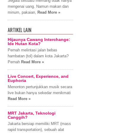
Segala sesuatu memang tidak hanya
mengenai uang. Namun makan dan
minum, pakaian,
Read More »
ARTIKEL LAIN
Hijaunya Cawang Interchange:
Ide Hutan Kota?
Pernah melintasi jalan bebas
hambatan (tol) dalam kota Jakarta?
Pernah
Read More »
Live Concert, Experience, and
Euphoria
Menonton pertunjukkan musik secara
live bukan hanya sekedar menikmati
Read More »
MRT Jakarta, Teknologi
Canggih?
Jakarta bersiap memiliki MRT (mass
rapid transportation), sebuah alat