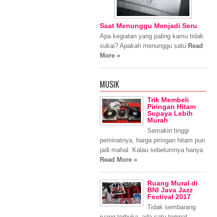
Saat Menunggu Menjadi Seru
Apa kegiatan yang paling kamu tidak
sukai? Apakah menunggu satu
Read
More »
MUSIK
Trik Membeli
Piringan Hitam
Supaya Lebih
Murah
Semakin tinggi
peminatnya, harga piringan hitam pun
jadi mahal. Kalau sebelumnya hanya
Read More »
Ruang Mural di
BNI Java Jazz
Festival 2017
Tidak sembarang
ruang terbuka, ada satu tempat