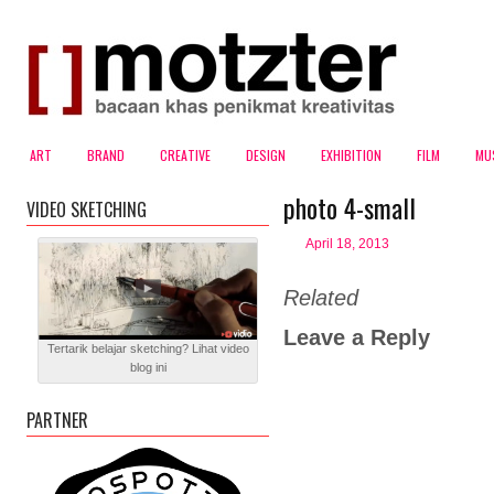
ART
BRAND
CREATIVE
DESIGN
EXHIBITION
FILM
MU
photo 4-small
VIDEO SKETCHING
April 18, 2013
Related
Leave a Reply
Tertarik belajar sketching? Lihat video
blog ini
PARTNER