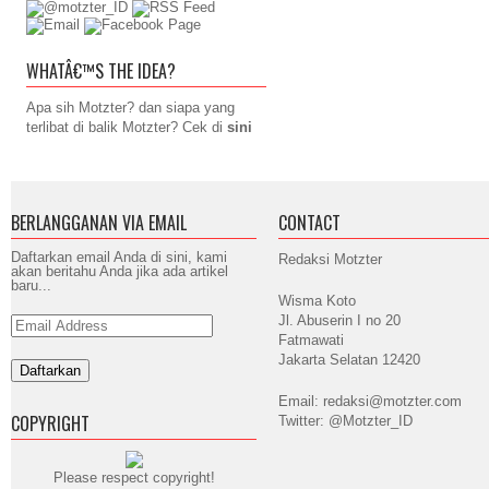
WHATÂ€™S THE IDEA?
Apa sih Motzter? dan siapa yang
terlibat di balik Motzter? Cek di
sini
BERLANGGANAN VIA EMAIL
CONTACT
Daftarkan email Anda di sini, kami
Redaksi Motzter
akan beritahu Anda jika ada artikel
baru...
Wisma Koto
Jl. Abuserin I no 20
Email
Address
Fatmawati
Jakarta Selatan 12420
Email: redaksi@motzter.com
COPYRIGHT
Twitter: @Motzter_ID
Please respect copyright!