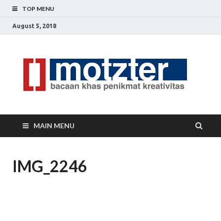
TOP MENU
August 5, 2018
[]
Ceri
Ide
M
Krea
MAIN MENU
IMG_2246