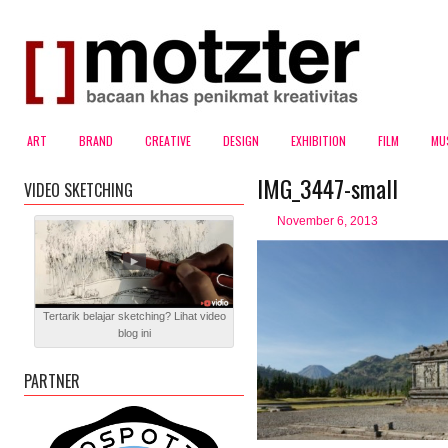
ART
BRAND
CREATIVE
DESIGN
EXHIBITION
FILM
MU
IMG_3447-small
VIDEO SKETCHING
November 6, 2013
Tertarik belajar sketching? Lihat video
blog ini
PARTNER