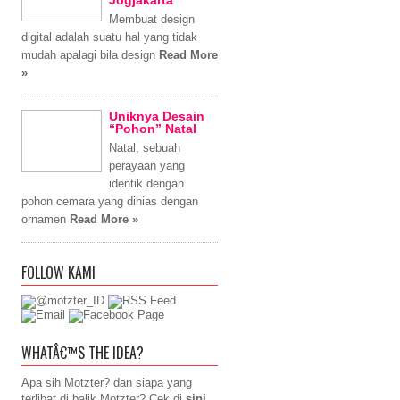
Jogjakarta
Membuat design
digital adalah suatu hal yang tidak
mudah apalagi bila design
Read More
»
Uniknya Desain
“Pohon” Natal
Natal, sebuah
perayaan yang
identik dengan
pohon cemara yang dihias dengan
ornamen
Read More »
FOLLOW KAMI
WHATÂ€™S THE IDEA?
Apa sih Motzter? dan siapa yang
terlibat di balik Motzter? Cek di
sini