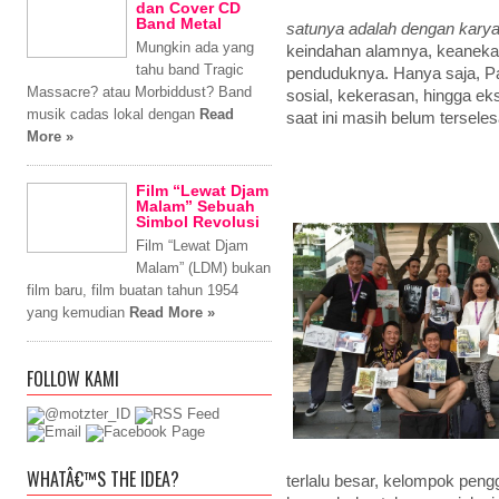
dan Cover CD
Band Metal
satunya adalah dengan karya.
Mungkin ada yang
keindahan alamnya, keanekara
tahu band Tragic
penduduknya. Hanya saja, P
Massacre? atau Morbiddust? Band
sosial, kekerasan, hingga ek
musik cadas lokal dengan
Read
saat ini masih belum tersele
More »
Film “Lewat Djam
Malam” Sebuah
Simbol Revolusi
Film “Lewat Djam
Malam” (LDM) bukan
film baru, film buatan tahun 1954
yang kemudian
Read More »
FOLLOW KAMI
WHATÂ€™S THE IDEA?
terlalu besar, kelompok pe