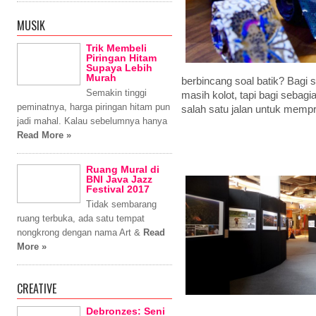
MUSIK
Trik Membeli
Piringan Hitam
Supaya Lebih
Murah
berbincang soal batik? Bagi
Semakin tinggi
masih kolot, tapi bagi sebagi
peminatnya, harga piringan hitam pun
salah satu jalan untuk memp
jadi mahal. Kalau sebelumnya hanya
Read More »
Ruang Mural di
BNI Java Jazz
Festival 2017
Tidak sembarang
ruang terbuka, ada satu tempat
nongkrong dengan nama Art &
Read
More »
CREATIVE
Debronzes: Seni