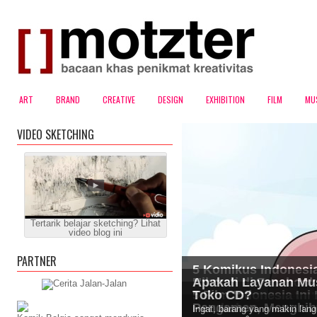
ART
BRAND
CREATIVE
DESIGN
EXHIBITION
FILM
MU
VIDEO SKETCHING
Tertarik belajar sketching? Lihat
video blog ini
PARTNER
5 Komikus Indonesi
Nikmati di Facebook
Apakah Layanan Mus
5 Film Indonesia In
Toko CD?
Buat kamu yang suka sekali ba
Perubahan
Pengamen, Menghib
memberikan rekomendasi 5 ak
Ingat, barang yang makin lang