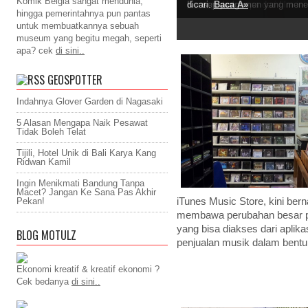
Komik Belgia sangat mendunia,
Baca Â»
Semoga beberapa dari film in
Konsep pengamen yang mener
dicari.
Baca Â»
hingga pemerintahnya pun pantas
untuk membuatkannya sebuah
museum yang begitu megah, seperti
apa? cek
di sini..
GEOSPOTTER
Indahnya Glover Garden di Nagasaki
5 Alasan Mengapa Naik Pesawat
Tidak Boleh Telat
Tijili, Hotel Unik di Bali Karya Kang
Ridwan Kamil
Ingin Menikmati Bandung Tanpa
Macet? Jangan Ke Sana Pas Akhir
iTunes Music Store, kini bern
Pekan!
membawa perubahan besar pad
yang bisa diakses dari aplik
BLOG MOTULZ
penjualan musik dalam bentuk
Ekonomi kreatif & kreatif ekonomi ?
Cek bedanya
di sini..