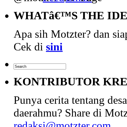
WHATâ€™S THE ID
Apa sih Motzter? dan siap
Cek di
sini
KONTRIBUTOR KRE
Punya cerita tentang desa
daerahmu? Share di Motz
redaksi@motzter.com