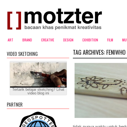
ART
BRAND
CREATIVE
DESIGN
EXHIBITION
FILM
MU
TAG ARCHIVES:
FENIWHO
VIDEO SKETCHING
Tertarik belajar sketching? Lihat
video blog ini
PARTNER
tidak punya waktu untuk berka