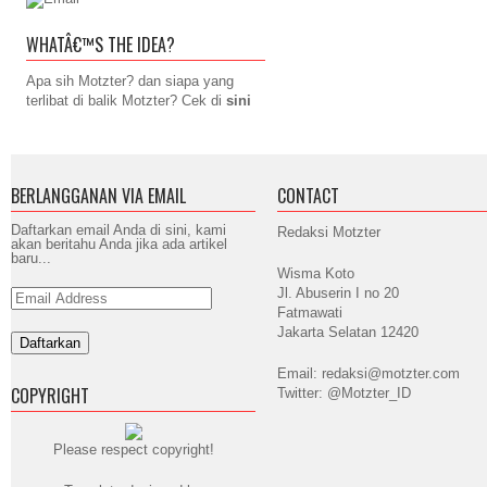
WHATÂ€™S THE IDEA?
Apa sih Motzter? dan siapa yang
terlibat di balik Motzter? Cek di
sini
BERLANGGANAN VIA EMAIL
CONTACT
Daftarkan email Anda di sini, kami
Redaksi Motzter
akan beritahu Anda jika ada artikel
baru...
Wisma Koto
Jl. Abuserin I no 20
Email
Address
Fatmawati
Jakarta Selatan 12420
Email: redaksi@motzter.com
COPYRIGHT
Twitter: @Motzter_ID
Please respect copyright!